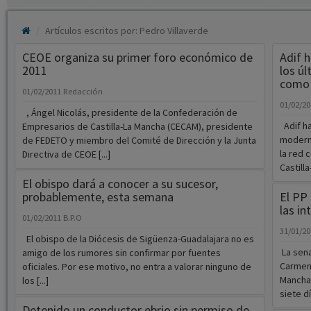
Artículos escritos por: Pedro Villaverde
CEOE organiza su primer foro económico de
Adif h
2011
los ú
como 
01/02/2011
Redacción
01/02/2
, Ángel Nicolás, presidente de la Confederación de
Adif ha
Empresarios de Castilla-La Mancha (CECAM), presidente
modern
de FEDETO y miembro del Comité de Dirección y la Junta
la red 
Directiva de CEOE [...]
Castilla
El obispo dará a conocer a su sucesor,
probablemente, esta semana
El PP 
las in
01/02/2011
B.P.O
31/01/2
El obispo de la Diócesis de Sigüenza-Guadalajara no es
La sena
amigo de los rumores sin confirmar por fuentes
Carmen 
oficiales. Por ese motivo, no entra a valorar ninguno de
Mancha,
los [...]
siete día
Detenido un conductor ebrio sin permiso de