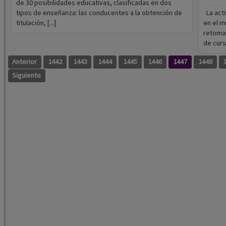
de 30 posibilidades educativas, clasificadas en dos
tipos de enseñanza: las conducentes a la obtención de
La acti
titulación, [...]
en el m
retoman
de curso
Anterior
1442
1443
1444
1445
1446
1447
1448
Siguiente