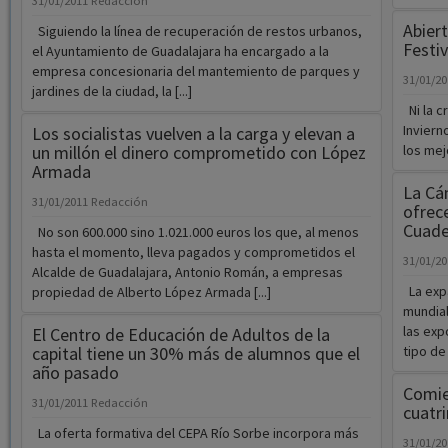
31/01/2011
Redacción
Abiert
Siguiendo la línea de recuperación de restos urbanos,
Festiv
el Ayuntamiento de Guadalajara ha encargado a la
empresa concesionaria del mantemiento de parques y
31/01/2
jardines de la ciudad, la [...]
Ni la cr
Inviern
Los socialistas vuelven a la carga y elevan a
un millón el dinero comprometido con López
los mej
Armada
La Cá
31/01/2011
Redacción
ofrec
Cuade
No son 600.000 sino 1.021.000 euros los que, al menos
hasta el momento, lleva pagados y comprometidos el
31/01/2
Alcalde de Guadalajara, Antonio Román, a empresas
La expa
propiedad de Alberto López Armada [...]
mundial
las exp
El Centro de Educación de Adultos de la
capital tiene un 30% más de alumnos que el
tipo de
año pasado
Comie
31/01/2011
Redacción
cuatr
La oferta formativa del CEPA Río Sorbe incorpora más
31/01/2