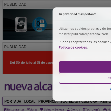
PUBLICIDAD
Tu privacidad es importante
Utilizamos cookies propias y de terc
mostrar publicidad personalizada.
Puedes aceptar todas las cookies o
PUBLICIDAD
Política de cookies
.
Co
PORTADA
LOCAL
PROVINCIA
SOCIEDAD Y CULTURA
REGI
Restaurantes
Viajes
Salud y Belleza
Ciencia
Tecnología
Mo