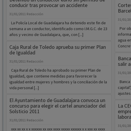
conducir tras provocar un accidente
Corte
Barce
31/01/2011
Redacción
31/01/2
La Policía Local de Guadalajara ha detenido este fin de
Por ob
semana a un conductor, identificado como I.M.G.C. de 23
informa
años y vecino de Guadalajara, que, con [...]
agua en
Concret
Caja Rural de Toledo aprueba su primer Plan
de Igualdad
Banca 
31/01/2011
Redacción
salir 
Caja Rural de Toledo ha aprobado su primer Plan de
31/01/2
Igualdad, que contiene medidas para favorecer la
Banca C
igualdad entre mujeres y hombres y la conciliación de la
capital
vida personal [...]
ajustes
El Ayuntamiento de Guadalajara convoca un
concurso para elegir el cartel anunciador del
La CE
Solsticio 2011
empre
labora
31/01/2011
Redacción
31/01/2
xxx xx xx x x xxxxxx xx xxx xxxx xxxxx xxxxxx x x xxx xx xxxx