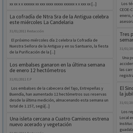
Los téc
xx xx x x xxxxxx xx xxx xxxx xxxxx xxxxxx x x xxx xx [...]
CEOE-CE
enero, 
La cofradía de Ntra Sra de la Antigua celebra
este miércoles La Candelaria
asesora
31/01/2011
Redacción
Tres p
seman
El próximo miércoles día 2 celebra la Cofradía de
Nuestra Señora de la Antigua y en su Santuario, la fiesta
31/01/2
de la Purificación de la [...]
Una per
acciden
Los embalses ganaron en la última semana
de enero 12 hectómetros
las car
registra
31/01/2011
E.P
El Sin
Los embalses de la cabecera del Tajo, Entrepeñas y
la jub
Buendía, han aumentado 12 hectómetros sus reservas
desde la última medición, almacenando esta semana un
31/01/2
total de 1.157, segú[...]
Los re
Local 
Una isleta cercana a Cuatro Caminos estrena
nuevo acerado y vegetación
Institu
guadala