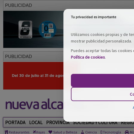
PUBLICIDAD
Tu privacidad es importante
Utilizamos cookies propias y de terc
mostrar publicidad personalizada.
Puedes aceptar todas las cookies o
PUBLICIDAD
Política de cookies
.
Co
PORTADA
LOCAL
PROVINCIA
SOCIEDAD Y CULTURA
REGI
Restaurantes
Viajes
Salud y Belleza
Ciencia
Tecnología
Mo