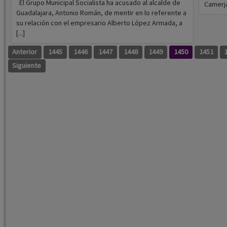
El Grupo Municipal Socialista ha acusado al alcalde de
Camerjaz
Guadalajara, Antonio Román, de mentir en lo referente a
su relación con el empresario Alberto López Armada, a
[...]
Anterior
1445
1446
1447
1448
1449
1450
1451
Siguiente