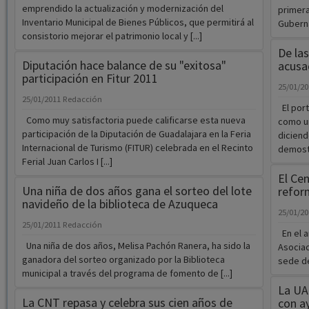
emprendido la actualización y modernización del
primera
Inventario Municipal de Bienes Públicos, que permitirá al
Guberna
consistorio mejorar el patrimonio local y [...]
De la
Diputación hace balance de su "exitosa"
acusa
participación en Fitur 2011
25/01/2
25/01/2011
Redacción
El port
Como muy satisfactoria puede calificarse esta nueva
como un
participación de la Diputación de Guadalajara en la Feria
diciend
Internacional de Turismo (FITUR) celebrada en el Recinto
demostr
Ferial Juan Carlos I [...]
El Ce
Una niña de dos años gana el sorteo del lote
refor
navideño de la biblioteca de Azuqueca
25/01/2
25/01/2011
Redacción
En el a
Una niña de dos años, Melisa Pachón Ranera, ha sido la
Asociac
ganadora del sorteo organizado por la Biblioteca
sede de
municipal a través del programa de fomento de [...]
La UA
La CNT repasa y celebra sus cien años de
con a