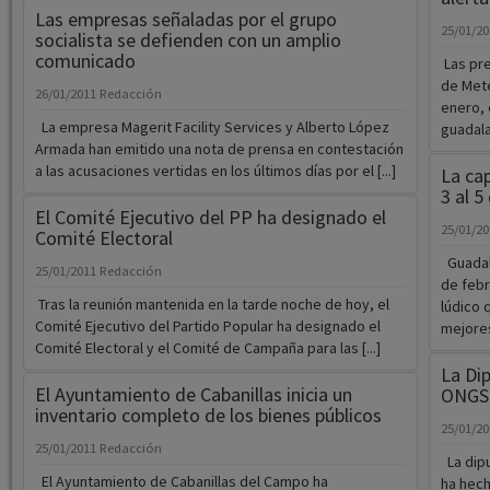
Las empresas señaladas por el grupo
25/01/2
socialista se defienden con un amplio
comunicado
Las pre
de Mete
26/01/2011
Redacción
enero, 
La empresa Magerit Facility Services y Alberto López
guadala
Armada han emitido una nota de prensa en contestación
a las acusaciones vertidas en los últimos días por el [...]
La ca
3 al 5
El Comité Ejecutivo del PP ha designado el
25/01/2
Comité Electoral
Guadala
25/01/2011
Redacción
de febr
Tras la reunión mantenida en la tarde noche de hoy, el
lúdico 
Comité Ejecutivo del Partido Popular ha designado el
mejores
Comité Electoral y el Comité de Campaña para las [...]
La Di
El Ayuntamiento de Cabanillas inicia un
ONGS,
inventario completo de los bienes públicos
25/01/2
25/01/2011
Redacción
La dipu
El Ayuntamiento de Cabanillas del Campo ha
ha hech