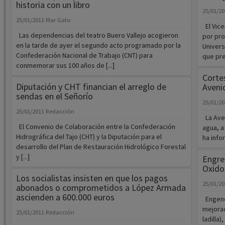
historia con un libro
25/01/2
25/01/2011
Mar Gato
El Vice
Las dependencias del teatro Buero Vallejo acogieron
por pro
en la tarde de ayer el segundo acto programado por la
Univers
Confederación Nacional de Trabajo (CNT) para
que pret
conmemorar sus 100 años de [...]
Corte
Diputación y CHT financian el arreglo de
Avenid
sendas en el Señorío
25/01/2
25/01/2011
Redacción
La Aven
El Convenio de Colaboración entre la Confederación
agua, a
Hidrográfica del Tajo (CHT) y la Diputación para el
ha info
desarrollo del Plan de Restauración Hidrológico Forestal
y [...]
Engren
Oxido
Los socialistas insisten en que los pagos
25/01/2
abonados o comprometidos a López Armada
ascienden a 600.000 euros
Engendr
mejora
25/01/2011
Redacción
ladilla