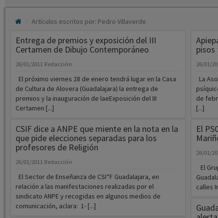
Artículos escritos por: Pedro Villaverde
Entrega de premios y exposición del III
Apiep
Certamen de Dibujo Contemporáneo
pisos
26/01/2011
Redacción
26/01/2
El próximo viernes 28 de enero tendrá lugar en la Casa
La Asoc
de Cultura de Alovera (Guadalajara) la entrega de
psíquic
premios y la inauguración de laeExposición del III
de febr
Certamen [...]
[...]
CSIF dice a ANPE que miente en la nota en la
El PSO
que pide elecciones separadas para los
Mariñ
profesores de Religión
26/01/2
26/01/2011
Redacción
El Grup
El Sector de Enseñanza de CSI*F Guadalajara, en
Guadala
relación a las manifestaciones realizadas por el
calles I
sindicato ANPE y recogidas en algunos medios de
comunicación, aclara: 1- [...]
Guadal
alert