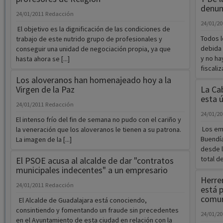
denunc
24/01/2011
Redacción
24/01/2
El objetivo es la dignificación de las condiciones de
Todos l
trabajo de este nutrido grupo de profesionales y
debida 
conseguir una unidad de negociación propia, ya que
y no ha
hasta ahora se [...]
fiscaliz
Los aloveranos han homenajeado hoy a la
Virgen de la Paz
La Ca
esta 
24/01/2011
Redacción
24/01/2
El intenso frío del fin de semana no pudo con el cariño y
Los emb
la veneración que los aloveranos le tienen a su patrona.
Buendí
La imagen de la [...]
desde l
total de
El PSOE acusa al alcalde de dar "contratos
municipales indecentes" a un empresario
Herre
24/01/2011
Redacción
está 
comu
El Alcalde de Guadalajara está conociendo,
consintiendo y fomentando un fraude sin precedentes
24/01/2
en el Ayuntamiento de esta ciudad en relación con la