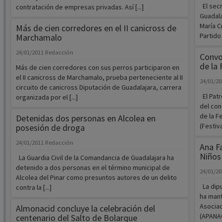
El secr
contratación de empresas privadas. Así [...]
Guadala
María C
Más de cien corredores en el II canicross de
Partido
Marchamalo
24/01/2011
Redacción
Convoc
de la 
Más de cien corredores con sus perros participaron en
el II canicross de Marchamalo, prueba perteneciente al II
24/01/2
circuito de canicross Diputación de Guadalajara, carrera
El Patr
organizada por el [...]
del con
de la F
Detenidas dos personas en Alcolea en
(Festiva
posesión de droga
24/01/2011
Redacción
Ana Fa
Niños
La Guardia Civil de la Comandancia de Guadalajara ha
detenido a dos personas en el término municipal de
24/01/2
Alcolea del Pinar como presuntos autores de un delito
La dipu
contra la [...]
ha mant
Asociac
Almonacid concluye la celebración del
(APANAG
centenario del Salto de Bolarque