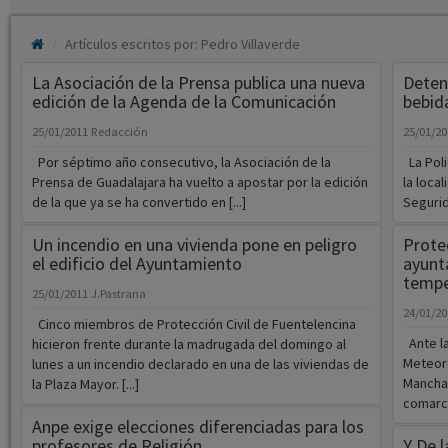
Artículos escritos por: Pedro Villaverde
La Asociación de la Prensa publica una nueva
Deteni
edición de la Agenda de la Comunicación
bebida
25/01/2011
Redacción
25/01/2
Por séptimo año consecutivo, la Asociación de la
La Poli
Prensa de Guadalajara ha vuelto a apostar por la edición
la loca
de la que ya se ha convertido en [...]
Segurid
Un incendio en una vivienda pone en peligro
Protec
el edificio del Ayuntamiento
ayunt
tempe
25/01/2011
J.Pastrana
24/01/2
Cinco miembros de Protección Civil de Fuentelencina
Ante la
hicieron frente durante la madrugada del domingo al
Meteoro
lunes a un incendio declarado en una de las viviendas de
Mancha 
la Plaza Mayor. [...]
comarca
Anpe exige elecciones diferenciadas para los
profesores de Religión
Y De l