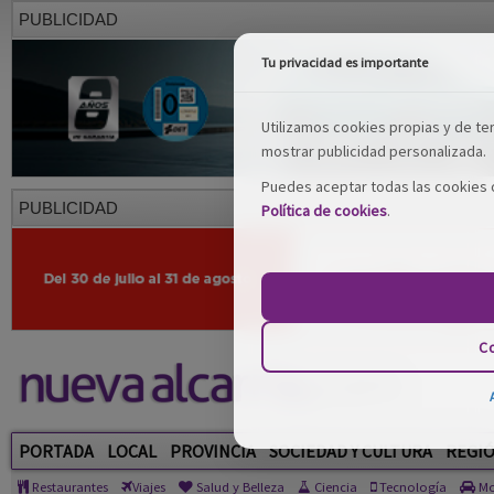
PUBLICIDAD
Tu privacidad es importante
Utilizamos cookies propias y de terc
mostrar publicidad personalizada.
Puedes aceptar todas las cookies o
PUBLICIDAD
Política de cookies
.
Co
PORTADA
LOCAL
PROVINCIA
SOCIEDAD Y CULTURA
REGI
Restaurantes
Viajes
Salud y Belleza
Ciencia
Tecnología
Mo