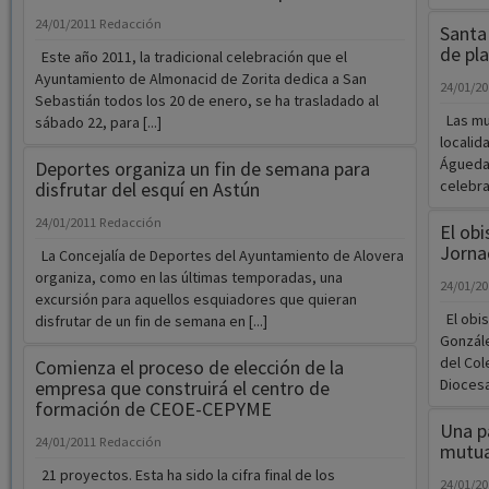
24/01/2011
Redacción
Santa
de pl
Este año 2011, la tradicional celebración que el
Ayuntamiento de Almonacid de Zorita dedica a San
24/01/2
Sebastián todos los 20 de enero, se ha trasladado al
Las mu
sábado 22, para [...]
localid
Águeda.
Deportes organiza un fin de semana para
celebrar
disfrutar del esquí en Astún
24/01/2011
Redacción
El obi
Jorna
La Concejalía de Deportes del Ayuntamiento de Alovera
organiza, como en las últimas temporadas, una
24/01/2
excursión para aquellos esquiadores que quieran
El obis
disfrutar de un fin de semana en [...]
Gonzále
del Col
Comienza el proceso de elección de la
Diocesa
empresa que construirá el centro de
formación de CEOE-CEPYME
Una p
24/01/2011
Redacción
mutua
21 proyectos. Esta ha sido la cifra final de los
24/01/2