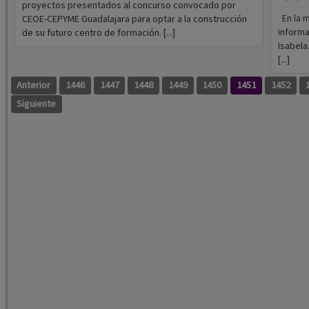
proyectos presentados al concurso convocado por
En la m
CEOE-CEPYME Guadalajara para optar a la construcción
informa
de su futuro centro de formación. [...]
Isabela
[...]
Anterior
1446
1447
1448
1449
1450
1451
1452
Siguiente