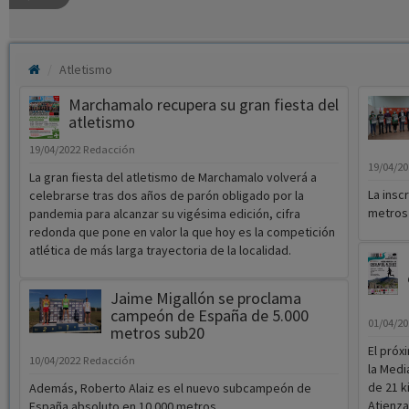
Atletismo
Marchamalo recupera su gran fiesta del
atletismo
19/04/2022
Redacción
19/04/2
La gran fiesta del atletismo de Marchamalo volverá a
La insc
celebrarse tras dos años de parón obligado por la
metros 
pandemia para alcanzar su vigésima edición, cifra
redonda que pone en valor la que hoy es la competición
atlética de más larga trayectoria de la localidad.
Jaime Migallón se proclama
campeón de España de 5.000
01/04/2
metros sub20
El próx
10/04/2022
Redacción
la Medi
de 21 k
Además, Roberto Alaiz es el nuevo subcampeón de
Atienza
España absoluto en 10.000 metros.