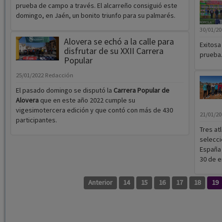
prueba de campo a través. El alcarreño consiguió este
domingo, en Jaén, un bonito triunfo para su palmarés.
30/01/2
Alovera se echó a la calle para
Exitosa
disfrutar de su XXII Carrera
prueba
Popular
25/01/2022
Redacción
El pasado domingo se disputó la
Carrera Popular de
Alovera
que en este año 2022 cumple su
vigesimotercera edición y que contó con más de 430
21/01/2
participantes.
Tres at
selecci
España 
30 de e
Anterior
14
15
16
17
18
19