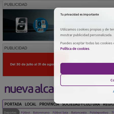
PUBLICIDAD
Tu privacidad es importante
Utilizamos cookies propias y de terc
mostrar publicidad personalizada.
Puedes aceptar todas las cookies o
PUBLICIDAD
Política de cookies
.
Co
PORTADA
LOCAL
PROVINCIA
SOCIEDAD Y CULTURA
REGI
Deportes
Fútbol
Balonmano
Fútbol Sala
Baloncesto
Polideportivo
T