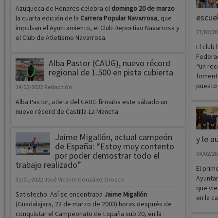
Azuqueca de Henares celebra el
domingo 20 de marzo
escue
la cuarta edición de la
Carrera Popular Navarrosa
, que
impulsan el Ayuntamiento, el Club Deportivo Navarrosa y
17/02/2
el Club de Atletismo Navarrosa.
El club
Federac
Alba Pastor (CAUG), nuevo récord
“un rec
regional de 1.500 en pista cubierta
fomento
puesto 
14/02/2022
Redacción
Alba Pastor, atleta del CAUG firmaba este sábado un
nuevo récord de Castilla-La Mancha.
Jaime Migallón, actual campeón
y le a
de España: “Estoy muy contento
por poder demostrar todo el
04/02/2
trabajo realizado”
El prim
Ayuntam
31/01/2022
José Vicente González Orozco
que vi
Satisfecho. Así se encontraba
Jaime Migallón
en la c
(Guadalajara, 22 de marzo de 2003) horas después de
conquistar el Campeonato de España sub 20, en la