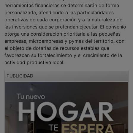
herramientas financieras se determinarán de forma
personalizada, atendiendo a las particularidades
operativas de cada corporación y a la naturaleza de
las inversiones que se pretendan ejecutar. El convenio
otorga una consideración prioritaria a las pequeñas
empresas, microempresas y pymes del territorio, con
el objeto de dotarlas de recursos estables que
favorezcan su fortalecimiento y el crecimiento de la
actividad productiva local.
PUBLICIDAD
Por su parte,
CEOE-CEPYME Guadalajara
asumirá de
forma directa la gestión informativa y la difusión de
las ventajas técnicas de este marco colaborativo entre
todos sus miembros, garantizando que el tejido
empresarial de la provincia conozca y pueda tramitar
estas soluciones preferentes.
Al acto de firma asistieron asimismo
Gloria Alonso
,