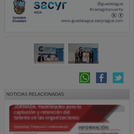
Guadalajara organiza una jornada sobre
captación de talento empresarial
CEOE-CEPYME Guadalajara analiza la