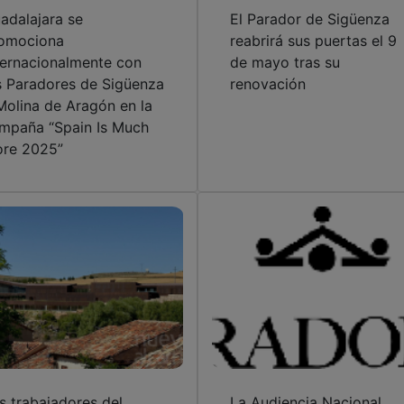
adalajara se
El Parador de Sigüenza
omociona
reabrirá sus puertas el 9
ternacionalmente con
de mayo tras su
s Paradores de Sigüenza
renovación
Molina de Aragón en la
mpaña “Spain Is Much
re 2025”
s trabajadores del
La Audiencia Nacional