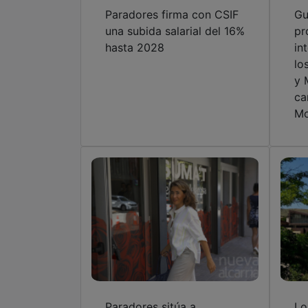
Paradores firma con CSIF
Gu
una subida salarial del 16%
pr
hasta 2028
in
lo
y 
ca
Mo
Paradores sitúa a
Lo