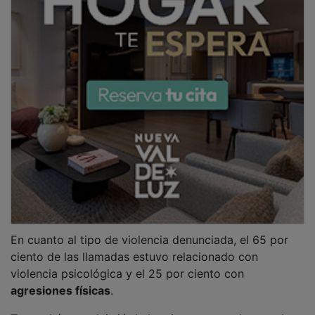
Teresa López advirtió de los riesgos que plantea el
verano para las mujeres que sufren
violencia de
género
y pidió a la ciudadanía mantenerse alerta. "Es
importante que intensifiquemos nuestros mensajes
contra la violencia, que las víctimas sientan que toda
la sociedad y que servicios como la línea 900 100 114
las protegen y también que toda la sociedad esté en
alerta para ayudar a cualquier mujer que sufra
cualquier tipo de agresión", señaló.
PUBLICIDAD