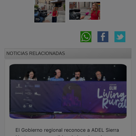
Norte por sus medidas de impulso a la
vivienda para luchar contra la despoblación
Bellido reivindica la bandera arcoíris en las
instituciones frente a quienes quieren “dar
marcha atrás” en derechos LGTBI