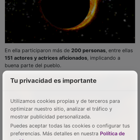
La experiencia se completa con la oferta de
dulces
artesanales
, caldo, chocolate y churros, y con un
dispositivo de
seguridad y apoyo
en el que colaboran
voluntarios de Protección Civil de varios municipios de
la provincia. Desde el Ayuntamiento se ha reiterado en
distintas ocasiones el reconocimiento a todas las
personas que hacen posible el desarrollo del evento y
su crecimiento continuo.
PUBLICIDAD
Tu privacidad es importante
Utilizamos cookies propias y de terceros para
optimizar nuestro sitio, analizar el tráfico y
mostrar publicidad personalizada.
Puedes aceptar todas las cookies o configurar tus
preferencias. Más detalles en nuestra
Política de