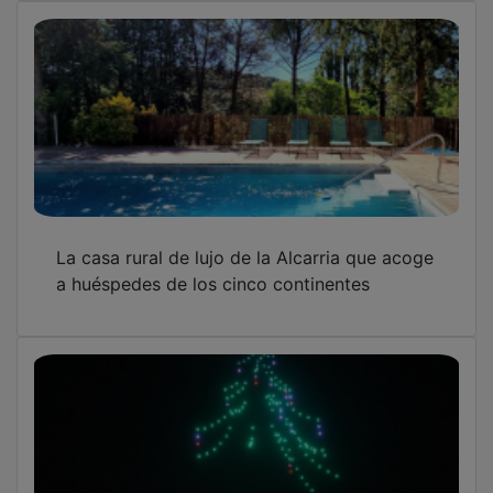
Opinión
NUEVA ALCARRIA
Quiénes somos
MÁS INFORMACIÓN
Aviso Legal
Política de Privacidad
Politica de Cookies
Mas informacion sobre las cookies
BASES CONCURSO FOTOGRAFÍA LAVANDA
OTROS ENLACES
Sistemas Integrales Cualificados
Entrada Bloggers
Aviso Legal
Configuración de Cookies
Empleo Trabajando.es
Tiempo: 8.9843 seg., Memoria Usada: 0.97 MB
Diseño web
Inweb
© 2015 - 2026
Volver arriba