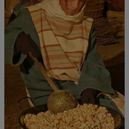
Más allá de la efeméride, el aniversario permite
entender qué representa hoy el
Belén Viviente de
Galápagos
. En su última edición completa, la número
diecinueve, el municipio acogió una exitosa
representación teatralizada
con distintos pases y un
recorrido guiado por un narrador, estructurado en
12
escenas bíblicas y de la vida cotidiana
.
PUBLICIDAD
En ella participaron más de
200 personas
, entre ellas
151 actores y actrices aficionados
, implicando a
buena parte del pueblo.