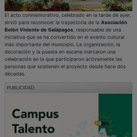
Entre las intervenciones institucionales, la diputada de
Cultura de Guadalajara,
Sabrina Escribano
, subrayó la
relevancia del Belén Viviente a nivel
provincial y
regional
, mientras que el alcalde de Galápagos,
Guillermo Rodríguez
, agradeció públicamente la
implicación de la Asociación y entregó una
placa
conmemorativa
por estos veinte años de trayectoria.
El presidente de la Asociación,
Rubén Contera
, realizó
un balance del camino recorrido y puso en valor la
colaboración de entidades públicas y patrocinadores
que han hecho posible la continuidad del proyecto.
PUBLICIDAD