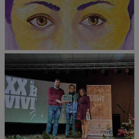
El acto conmemorativo, celebrado en la tarde de ayer,
sirvió para reconocer la trayectoria de la
Asociación
Belén Viviente de Galápagos
, responsable de una
iniciativa que se ha convertido en el evento cultural
más importante del municipio. La organización, la
decoración y la puesta en escena marcaron una
celebración en la que participaron activamente las
personas que sostienen el proyecto desde hace dos
décadas.
PUBLICIDAD