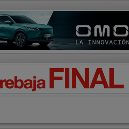
AD Y CULTURA
REGIÓN
DEPORTES
ECONOMÍA
OPIN
Ciencia
Tecnología
Motor
Campo
Elecciones