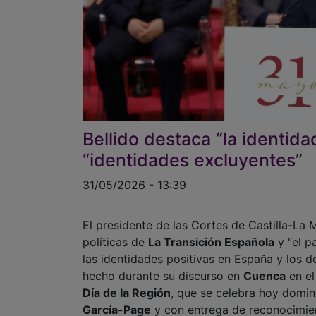
Bellido destaca “la identida
“identidades excluyentes”
31/05/2026 - 13:39
El presidente de las Cortes de Castilla-La
políticas de
La Transición Española
y “el p
las identidades positivas en España y los d
hecho durante su discurso en
Cuenca
en el
Día de la Región
, que se celebra hoy domi
García-Page
y con entrega de reconocimie
el Día de la Región para elogiar que la co
abierta y complementaria con la de España”
excluyentes”.