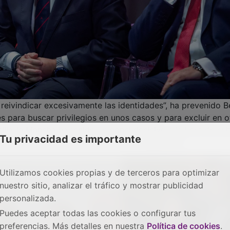
eivindicar excesivamente las identidades”, ha prevenido Be
s para buscar privilegios en unos casos y para excluir en o
tilla-la Mancha ha tenido un papel decisivo a la hora de su
n los derechos por encima de otras cuestiones”.
Tu privacidad es importante
Utilizamos cookies propias y de terceros para optimizar
nuestro sitio, analizar el tráfico y mostrar publicidad
personalizada.
Puedes aceptar todas las cookies o configurar tus
preferencias. Más detalles en nuestra
Política de cookies
.