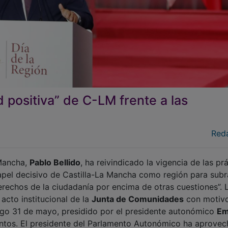
d positiva” de C-LM frente a las
Red
 Mancha,
Pablo Bellido
, ha reivindicado la vigencia de las pr
apel decisivo de Castilla-La Mancha como región para subr
erechos de la ciudadanía por encima de otras cuestiones”. 
 acto institucional de la
Junta de Comunidades
con motivo
ngo 31 de mayo, presidido por el presidente autonómico
Em
ntos. El presidente del Parlamento Autonómico ha aprove
munidad autónoma ha logrado construir “una identidad positi
, en un panorama en el que abundan “las identidades rígid