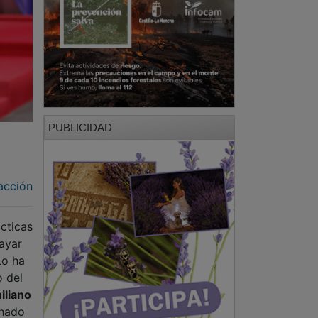
PUBLICIDAD
acción
ácticas
ayar
Lo ha
 del
iliano
chado
va,
as y
PUBLICIDAD