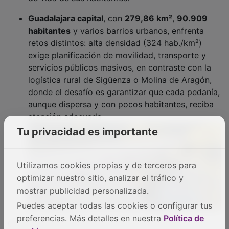
Guadalajara capital
, con
279,86 km²
,
90.909
habitantes
y varios barrios urbanos, enfrenta
retos distintos: alta densidad (324 hab./km²)
exige planificación de movilidad, transporte y
servicios públicos masivos, en contraste con la
logística rural de Sigüenza o Molina de Aragón,
donde el desafío es garantizar que cada pedanía,
aunque dispersa y con pocos habitantes, reciba
atención adecuada.
Tu privacidad es importante
Utilizamos cookies propias y de terceros para
optimizar nuestro sitio, analizar el tráfico y
mostrar publicidad personalizada.
Puedes aceptar todas las cookies o configurar tus
Otros contrastes destacados en la provincia:
preferencias. Más detalles en nuestra
Política de