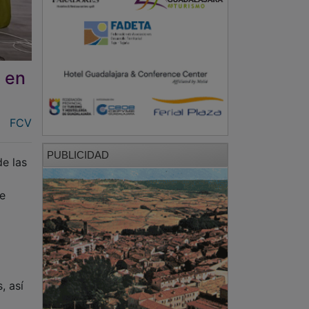
s en
FCV
PUBLICIDAD
de las
de
e
, así