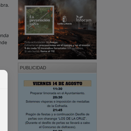
mbra.
unda
nde
PUBLICIDAD