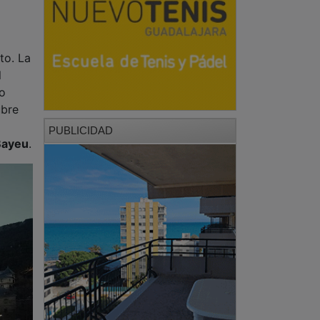
to. La
l
o
ubre
PUBLICIDAD
Bayeu
.