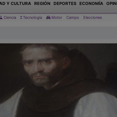
AD Y CULTURA
REGIÓN
DEPORTES
ECONOMÍA
OPIN
Ciencia
Tecnología
Motor
Campo
Elecciones