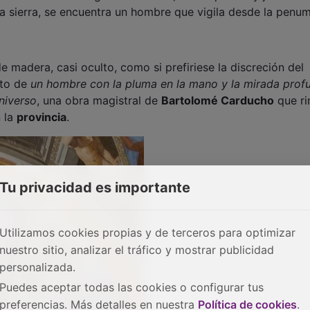
la sierra, se encuentra un hombre que vigila desde la penu
 madera, casi oculto, como si prefiriese la discreción del
ato de
un hombre con la pluma en la mano y la mirada prof
niverso
, una obra magistral de
Bartolomé Carducho
que ri
n la
provincia
.
Tu privacidad es importante
Utilizamos cookies propias y de terceros para optimizar
nuestro sitio, analizar el tráfico y mostrar publicidad
personalizada.
Puedes aceptar todas las cookies o configurar tus
preferencias. Más detalles en nuestra
Política de cookies
.