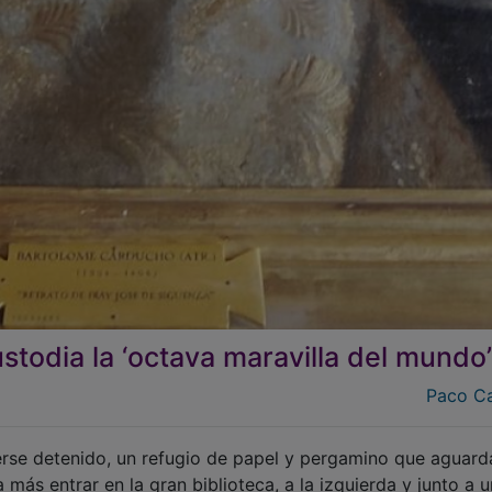
stodia la ‘octava maravilla del mundo’
Paco C
rse detenido, un refugio de papel y pergamino que aguard
 más entrar en la gran biblioteca, a la izquierda y junto a 