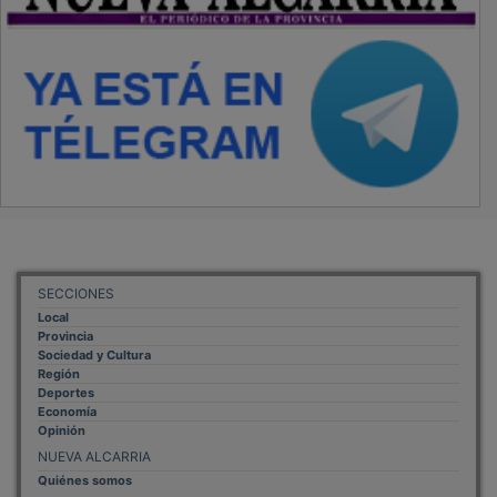
SECCIONES
Local
Provincia
Sociedad y Cultura
Región
Deportes
Economía
Opinión
NUEVA ALCARRIA
Quiénes somos
MÁS INFORMACIÓN