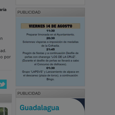
ría
PUBLICIDAD
,
ón
dad.
to por
PUBLICIDAD