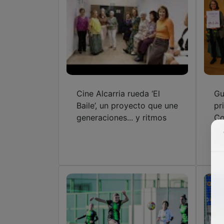
Cine Alcarria rueda ‘El
Gu
Baile’, un proyecto que une
pr
generaciones... y ritmos
Co
va
at