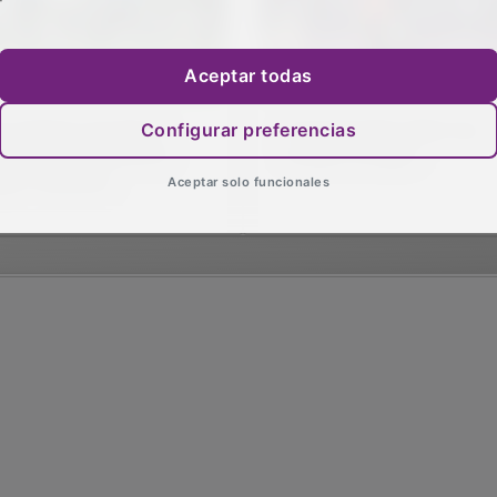
Aceptar todas
s golazos de Sara y
El Pontevedra deja muy
Configurar preferencias
rez dan la victoria al
tocado al Dépor
por femenino
Aceptar solo funcionales