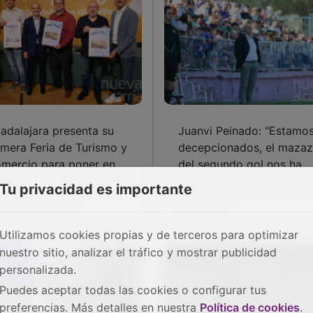
adalajara presenta su
Juanvi Peinado: "Estamo
imera Feria de Turismo y
decepcionados, el maza
mercio para poner en
del segundo gol nos ha
lor el comercio local y
dejado sin capacidad de
Tu privacidad es importante
raer visitantes
reacción"
Utilizamos cookies propias y de terceros para optimizar
nuestro sitio, analizar el tráfico y mostrar publicidad
personalizada.
Puedes aceptar todas las cookies o configurar tus
preferencias. Más detalles en nuestra
Política de cookies
.