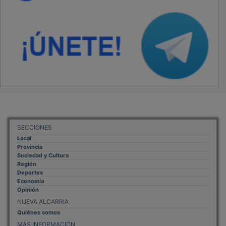
MÁS INFORMACIÓN
Aviso Legal
Política de Privacidad
Politica de Cookies
Mas informacion sobre las cookies
BASES CONCURSO FOTOGRAFÍA LAVANDA
OTROS ENLACES
Sistemas Integrales Cualificados
Entrada Bloggers
Aviso Legal
Configuración de Cookies
Empleo Trabajando.es
Tiempo: 1.0485 seg., Memoria Usada: 0.94 MB
Diseño web
Inweb
© 2015 - 2026
Volver arriba