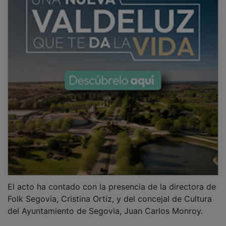
Durante su intervención, el edil ha indicado que este
acuerdo supone unir esfuerzos para proteger, difundir
y proyectar la música de raíz y las tradiciones
populares como "parte esencial de la identidad
cultural".
Asimismo, ha subrayado que iniciativas como esta
permiten crear puentes entre territorios a través de la
cultura y fomentar el intercambio artístico y humano
entre colectivos, asociaciones y festivales.
Por su parte, Ortiz ha expresado su gratitud a la
organización de la Fiesta del Folklore de Marchamalo
y a su Ayuntamiento por este hermanamiento, que han
dedicado, desde Folk Segovia, al que fuera su
fundador, fallecido hace unos meses, Luis Martín.
"Con este hermanamiento se unen dos festivales con
un objetivo común, poner en alza la música tradicional