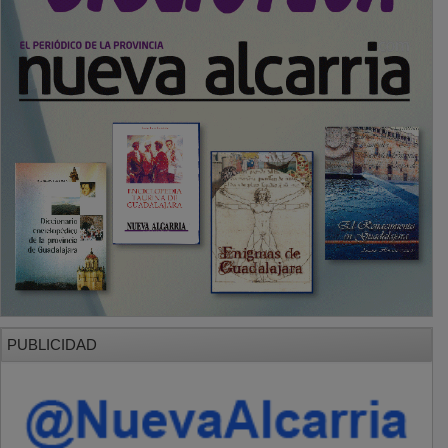
SECCIONES
Local
Provincia
Sociedad y Cultura
Región
Deportes
Economía
Opinión
NUEVA ALCARRIA
Quiénes somos