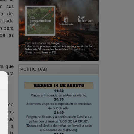
en sus
al del
ertada
n para
de las
ra que
PUBLICIDAD
y para
sempleo
ásicos
as que
anza a
con la