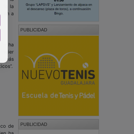
ndo la
sean a
PUBLICIDAD
l y ha
lquier
ta más
icos”.
PUBLICIDAD
ico de
ien ha