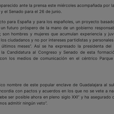
mparecido ante la prensa este miércoles acompañada por l
y el Senado para el 26 de junio.
ecto para España y para los españoles, un proyecto basado
 un futuro próspero de la mano de un gobierno responsab
; son hombres y mujeres que acumulan experiencia y juv
e los ciudadanos y no por intereses partidistas y personal
 últimos meses”. Así se ha expresado la presidenta del
 a la Candidatura al Congreso y Senado de esta formaci
 con los medios de comunicación en el céntrico Parque
ico nombre de este popular enclave de Guadalajara al su
cordia con pactos y acuerdos en los que no se vete a nad
debe ser posible ahora en pleno siglo XXI” y ha asegurado q
os admitir ningún veto”.