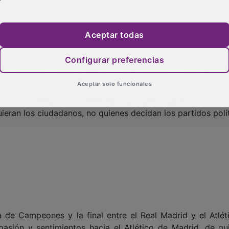
errorismo, y con el interés general los españoles, abandona
s tan sólo piensan en proyectos personales, aunque éstos 
Aceptar todas
”.
Configurar preferencias
as, Guarinos se ha referido la reforma de la Ley Electora
Aceptar solo funcionales
e al diálogo y al acuerdo, con la Ley Electoral y con cua
e el PP siempre ha defendido que debe gobernar la lis
eran los ciudadanos, no quienes decidan los partidos polít
 de Campeones y la final entre el Real Madrid y el Atlét
asión y sentimientos hacia el Atlético de Madrid, de qu