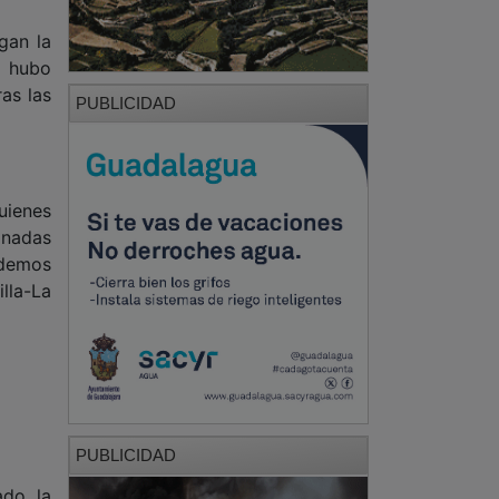
gan la
o hubo
as las
PUBLICIDAD
uienes
inadas
odemos
lla-La
PUBLICIDAD
ado la