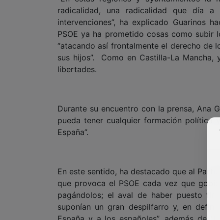
radicalidad, una radicalidad que día a
intervenciones”, ha explicado Guarinos h
PSOE ya ha prometido cosas como subir lo
“atacando así frontalmente el derecho de l
sus hijos”. Como en Castilla-La Mancha, 
libertades.
Durante su encuentro con la prensa, Ana Gu
pueda tener cualquier formación política 
España”.
En este sentido, ha destacado que al Partid
que provoca el PSOE cada vez que gobiern
pagándolos; el aval de haber puesto fin 
suponían un gran despilfarro y, en definit
España y a los españoles”, además de “