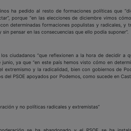
inos ha pedido al resto de formaciones políticas que “di
tar”, porque “en las elecciones de diciembre vimos cóm
con determinadas formaciones populistas y radicales, y tr
 y sin pensar en las consecuencias que ello podía suponer”.
 los ciudadanos “que reflexionen a la hora de decidir a q
e junio, ya que “en este país hemos visto cómo en determ
 el extremismo y la radicalidad, bien con gobiernos de P
os del PSOE apoyados por Podemos, como sucede en Casti
ción y no políticas radicales y extremistas”
 moderación se ha abandonado y el PSOE se ha instal