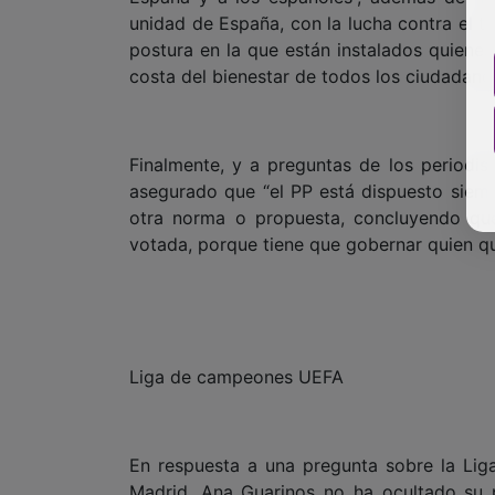
unidad de España, con la lucha contra el t
postura en la que están instalados quiene
costa del bienestar de todos los ciudadanos
Finalmente, y a preguntas de los periodist
asegurado que “el PP está dispuesto siempr
otra norma o propuesta, concluyendo qu
votada, porque tiene que gobernar quien qui
Liga de campeones UEFA
En respuesta a una pregunta sobre la Liga
Madrid, Ana Guarinos no ha ocultado su p