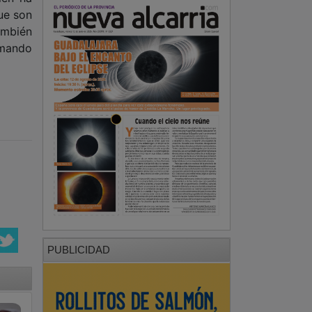
ue son
ambién
rmando
PUBLICIDAD