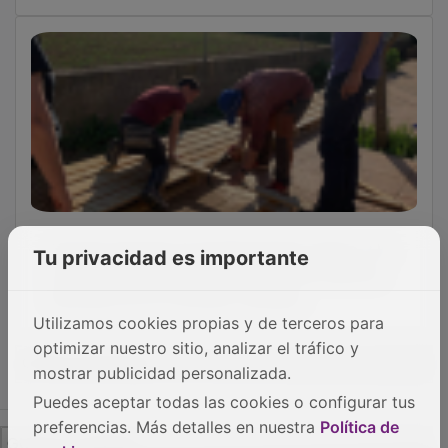
Horche impulsa el envejecimiento activo y la
Tu privacidad es importante
sostenibilidad con la instalación de huertos
elevados en la Vivienda Tutelada
Utilizamos cookies propias y de terceros para
optimizar nuestro sitio, analizar el tráfico y
OTRAS NOTICIAS
mostrar publicidad personalizada.
Puedes aceptar todas las cookies o configurar tus
preferencias. Más detalles en nuestra
Política de
GUADA TV MEDIA