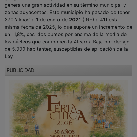
Aranzueque se halla en la parte alta de la tabla de
crecimiento porcentual. Supera el de Almoguera
(+4,78%), Fuentenovilla (+4,25%), Albalate de Zorita
(+3,15%), Pastrana (+2,54%), Mondéjar (+1,82%), Illana
(+1,15%), Albares (+0,55%), Zorita de los Canes
(0,00%), Yebra (-1,52%) y Almonacid de Zorita
(-3,59%), quedando muy cerca del ritmo de Hontoba
(+9,85%), pero todavía por detrás del fuerte impulso