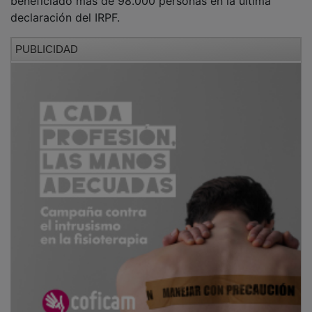
Por tanto, Eusebio Robles ha remarcado que “esta ley
no solo se ha posicionado como referencia nacional,
sino europea”, ya que coloca “a Castilla-La Mancha
como punta de lanza en la lucha contra la
despoblación” con medidas tangibles para frenar la
pérdida demográfica.