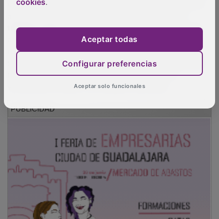
cookies
.
Aceptar todas
Configurar preferencias
Aceptar solo funcionales
El viceconsejero se ha referido al fortalecimiento de
servicios públicos en zonas despobladas, con
aperturas y ampliaciones de centros de Atención
Primaria y de Salud, colegios rurales y escuelas
infantiles, convocatorias de ayudas del Contrato-
Programa para jóvenes,
Transporte Sensible a la
Demanda
(que ha servido a más de 54.000 personas
para estar conectados entre municipios) o las
deducciones fiscales
, de las cuales se han