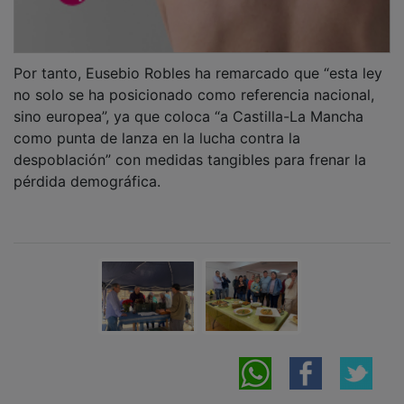
NOTICIAS RELACIONADAS
CEOE-CEPYME Guadalajara y Banco
Sabadell refuerzan su alianza para impulsar
el tejido empresarial