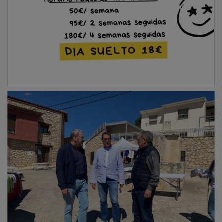
Durante su intervención, el viceconsejero Eusebio
Robles recordó que la
Ley de Medidas contra la
Despoblación
de Castilla-La Mancha
es pionera en el
ámbito nacional, ya que introdujo un conjunto
articulado de medidas económicas, sociales y
tributarias orientadas a afrontar el
reto demográfico
,
garantizando por ley el acceso blindado a los
servicios públicos en la totalidad de los municipios de
la comunidad autónoma. Asimismo, la ley incorporó la
fiscalidad diferencial
como una herramienta
correctora, estableciendo importantes deducciones
fiscales para los ciudadanos que mantienen su
residencia habitual en las zonas rurales.
PUBLICIDAD