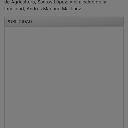
El evento gastronómico cobra un auge mayor en cada
nueva edición debido a que en el año 2024 se
reconoció oficialmente la Indicación Geográfica
Protegida (
IGP
) del espárrago verde de Guadalajara.
Esta figura de calidad abarca una zona de producción
que comprende 44 municipios de la parte occidental
de la provincia y dispone actualmente de 25