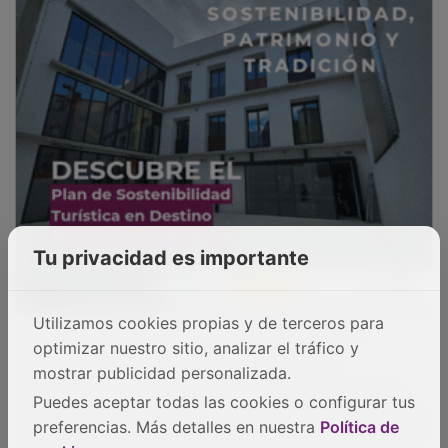
las tradiciones, las costumbres y la oferta cultural y de
ocio se consoliden como palancas esenciales para la
atracción de nuevos residentes y el fomento del
turismo rural
. Robles subrayó que, a través de estas
acciones conjuntas, los propios habitantes de los
entornos rurales se convierten en el auténtico motor
tractor, protagonistas y embajadores de su identidad
territorial, lo que favorece de forma directa la
vertebración social y la cohesión territorial.
PUBLICIDAD
Tu privacidad es importante
Utilizamos cookies propias y de terceros para
optimizar nuestro sitio, analizar el tráfico y
mostrar publicidad personalizada.
Puedes aceptar todas las cookies o configurar tus
preferencias. Más detalles en nuestra
Política de