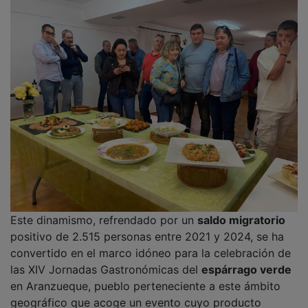
geográfico que acoge un evento cuyo producto
genera una gran actividad en su término municipal y
zonas adyacentes. Este municipio ha pasado de tener
370 ‘almas’ a 1 de enero de
2021
(INE) a 411 esta
misma fecha de 2025, lo que supone un incremento de
un 11,8%, casi dos puntos por encima de la media de
los núcleos que componen la Alcarria Baja por debajo
de 5.000 habitantes, susceptibles de aplicación de la
Ley.
PUBLICIDAD