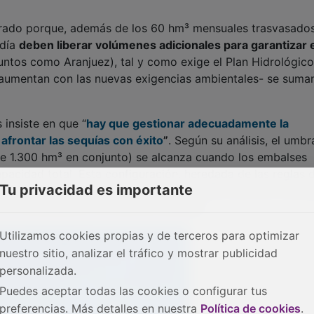
ntos como Aranjuez), tal y como exige el Plan Hidrológico
e aumentan con las nuevas exigencias ambientales- se suman
insiste en que “
hay que gestionar adecuadamente la
frontar las sequías con éxito
”
. Según su análisis, el umbr
de 1.300 hm³ en conjunto) se alcanza cuando los embalses
acidad total. Esta configuración, heredada de las reglas 
 pese al Plan Hidrológico del Tajo de 2023, permite trasvas
la consolidación de reservas estables.
Tu privacidad es importante
Utilizamos cookies propias y de terceros para optimizar
nuestro sitio, analizar el tráfico y mostrar publicidad
personalizada.
Puedes aceptar todas las cookies o configurar tus
preferencias. Más detalles en nuestra
Política de cookies
.