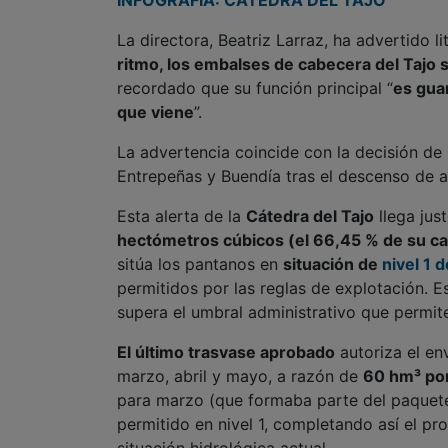
recordado que su función principal “
es gua
que viene
”.
La advertencia coincide con la decisión de 
Entrepeñas y Buendía tras el descenso de a
Esta alerta de la
Cátedra del Tajo
llega ju
hectómetros cúbicos (el 66,45 % de su c
sitúa los pantanos en
situación de
nivel 1 
permitidos por las reglas de explotación. Es
supera el umbral administrativo que permit
El último trasvase aprobado
autoriza el en
marzo, abril y mayo, a razón de
60 hm³ po
para marzo (que formaba parte del paquet
permitido en nivel 1, completando así el pro
situación hidrológica actual.
Este vaciado resulta más rápido de lo esp
Segura, los embalses de Entrepeñas y Bue