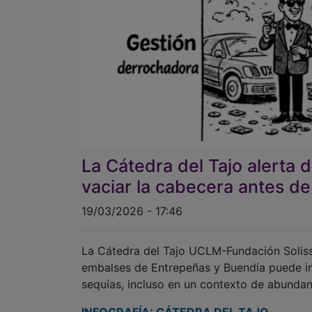
La Cátedra del Tajo alerta 
vaciar la cabecera antes de
19/03/2026 - 17:46
La Cátedra del Tajo UCLM-Fundación Soliss 
embalses de Entrepeñas y Buendía puede imp
sequías, incluso en un contexto de abundan
INFOGRAFÍA: CÁTEDRA DEL TAJO
La directora, Beatriz Larraz, ha advertido li
ritmo, los embalses de cabecera del Tajo 