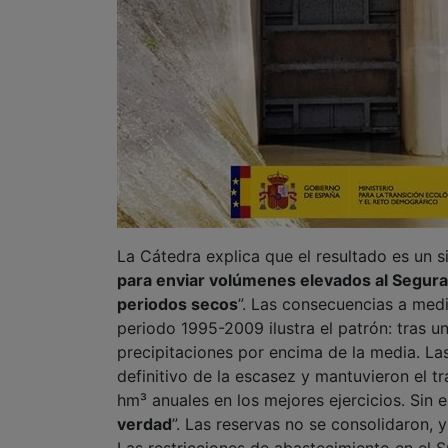
La Cátedra explica que el resultado es un si
para enviar volúmenes elevados al Segura
periodos secos
”. Las consecuencias a medio
periodo 1995-2009 ilustra el patrón: tras 
precipitaciones por encima de la media. La
definitivo de la escasez y mantuvieron el 
hm³ anuales en los mejores ejercicios. Sin 
verdad
”. Las reservas no se consolidaron, 
Las restricciones de abastecimiento en el S
en funcionamiento de las desaladoras de la
hídrica preventiva sólida. “
No fue un proble
excesivamente optimista de una recupera