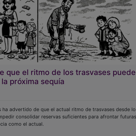
de que el ritmo de los trasvases puede
 la próxima sequía
ha advertido de que el actual ritmo de trasvases desde lo
edir consolidar reservas suficientes para afrontar futura
cia como el actual.
teralmente: “
si los trasvases al Levante continúan al mism
se van a vaciar mucho más rápido de lo que deberían
”. Y h