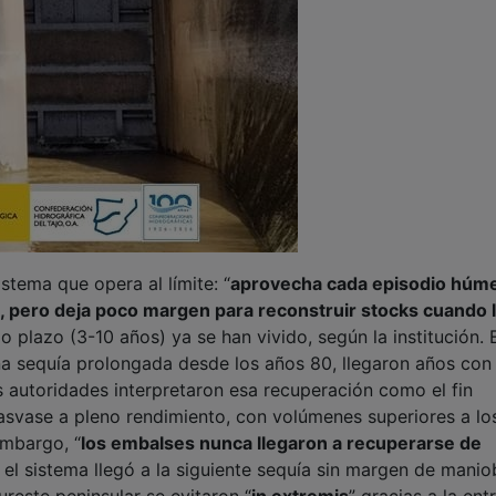
stema que opera al límite: “
aprovecha cada episodio húm
, pero deja poco margen para reconstruir stocks cuando 
 plazo (3-10 años) ya se han vivido, según la institución. 
una sequía prolongada desde los años 80, llegaron años con
s autoridades interpretaron esa recuperación como el fin
trasvase a pleno rendimiento, con volúmenes superiores a l
embargo, “
los embalses nunca llegaron a recuperarse de
y el sistema llegó a la siguiente sequía sin margen de manio
ureste peninsular se evitaron “
in extremis
” gracias a la ent
 Mancomunidad de Canales del Taibilla, no por una gestión
ma de falta de información. Fue una interpretación
ción puntual
”, resume la Cátedra.