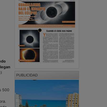
edo
llegan
El
PUBLICIDAD
os 500
bra.
rada