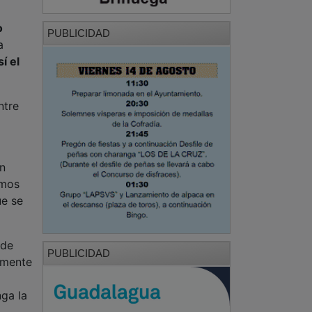
í el
ntre
en
imos
ue se
 de
PUBLICIDAD
amente
nga la
 al
el