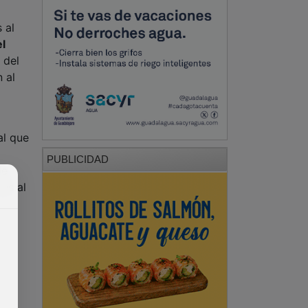
 del
 al
al que
PUBLICIDAD
de
es al
PUBLICIDAD