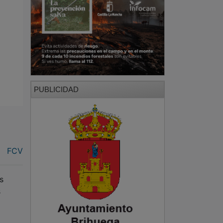
PUBLICIDAD
FCV
s
s
o
PUBLICIDAD
a