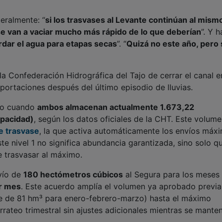
rdar el agua para etapas secas
”. “
Quizá no este año, pero s
la Confederación Hidrográfica del Tajo de cerrar el canal e
portaciones después del último episodio de lluvias.
sto cuando
ambos almacenan actualmente 1.673,22
apacidad)
, según los datos oficiales de la CHT. Este volum
de trasvase
, la que activa automáticamente los envíos máx
te nivel 1 no significa abundancia garantizada, sino solo q
e trasvasar al máximo.
vío de
180 hectómetros cúbicos
al Segura para los meses
r mes
. Este acuerdo amplía el volumen ya aprobado previ
e de 81 hm³ para enero-febrero-marzo) hasta el máximo
rrateo trimestral sin ajustes adicionales mientras se mante
erado porque, además de los 60 hm³ mensuales trasvasados
ndía
deben liberar volúmenes adicionales para garantizar 