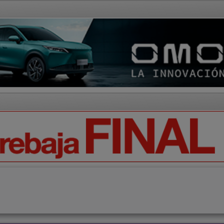
AD Y CULTURA
REGIÓN
DEPORTES
ECONOMÍA
OPIN
Ciencia
Tecnología
Motor
Campo
Elecciones