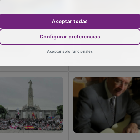
Aceptar todas
 calor se mantiene en
Diputación de Guadalajar
a Guadalajara con
convoca siete becas de
Configurar preferencias
sibilidad de tormenta
investigación para
 la serranía
trabajos de fin de máster
Aceptar solo funcionales
y tesis doctorales