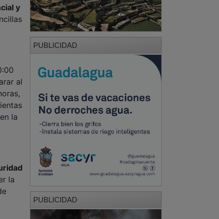
cial y
ncillas
PUBLICIDAD
0:00
rar al
horas,
ientas
en la
uridad
r la
de
PUBLICIDAD