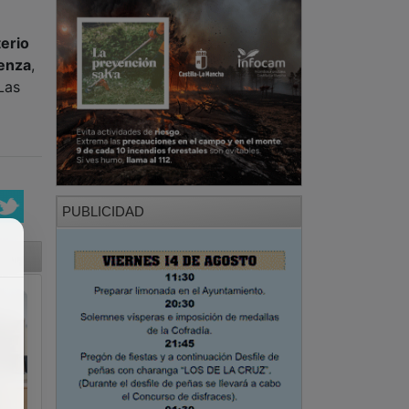
terio
enza
,
Las
PUBLICIDAD