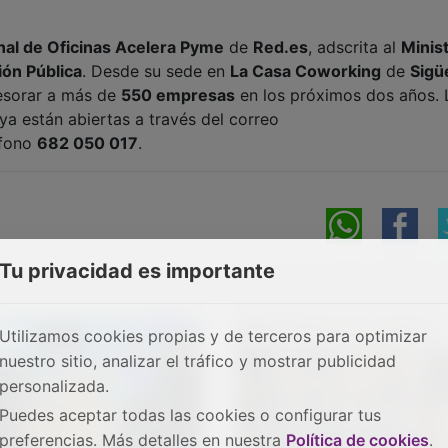
al de Oficinas Acelera Pyme
de
Red.es
, adscrita al
Minis
ión Pública
. Desde su sede en
La Casa Coworking
de
Sigü
sesorar a más de
550 empresas
en los próximos dos años. 
 ya están abiertas a través del correo
éfono
682 050 017
.
Tu privacidad es importante
Utilizamos cookies propias y de terceros para optimizar
nuestro sitio, analizar el tráfico y mostrar publicidad
personalizada.
Puedes aceptar todas las cookies o configurar tus
preferencias. Más detalles en nuestra
Política de cookies
.