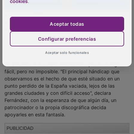
cookies
.
Tal y como señala a Europa Press su organizador,
Txema Fernández, la meta de este municipio del Alto
Aceptar todas
Tajo sigue estando en conseguir que algún día Bruce
visite Peralejos. "No vamos a dejar de insistir en este
Configurar preferencias
sueño y ojalá más pronto que tarde consigamos que
así sea".
Aceptar solo funcionales
No renuncia a su sueño. Reconocen que no es algo
fácil, pero no imposible. "El principal hándicap que
observamos es el hecho de que esté situado en un
punto perdido de la España vaciada, lejos de las
grandes ciudades y con difícil acceso", declara
Fernández, con la esperanza de que algún día, un
patrocinador o la propia discográfica decida
apoyarles en esta fantasía.
PUBLICIDAD