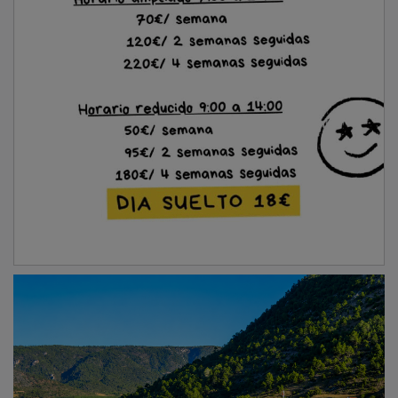
La superación de la brecha geográfica se articula
mediante el
transporte sensible a la demanda
. Este
sistema rompe la rigidez de las líneas regulares al
permitir que los vecinos efectúen una reserva previa,
vía telefónica o digital, de plazas en la flota pública. El
servicio adapta su itinerario en función de las
necesidades reales de los usuarios, facilitando el
acceso a cabeceras comarcales para citas médicas
especializadas, gestiones en las oficinas de la
JCCM
o
servicios comerciales y culturales.
Mediación