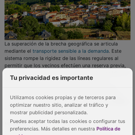
El avance del repoblamiento en Guadalajara se
sustenta en una red asociativa que actúa como puente
entre la normativa institucional y la realidad social del
territorio. En este ecosistema destaca la labor de la
asociación
Rumbo Rural
, una plataforma integrada por
jóvenes profesionales vinculados al Alto Tajo que ha
diseñado la
Agenda Rural 2030
. Este documento
estratégico no solo persigue atraer talento externo,
sino transformar la estructura productiva local
mediante la diversificación laboral y la retención del
Tu privacidad es importante
capital intelectual joven en el entorno rural.
PUBLICIDAD
Utilizamos cookies propias y de terceros para
optimizar nuestro sitio, analizar el tráfico y
mostrar publicidad personalizada.
Puedes aceptar todas las cookies o configurar tus
preferencias. Más detalles en nuestra
Política de