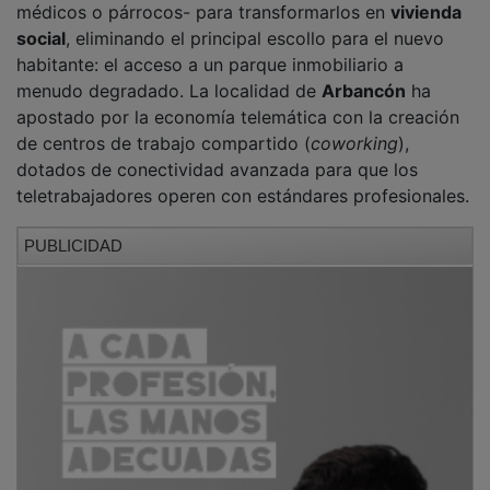
Finalmente, la inserción sociolaboral se refuerza a
través de
Cáritas Sigüenza-Guadalajara
. Sus técnicos
ejecutan itinerarios formativos pormenorizados que
abandonan el asistencialismo para centrarse en la
empleabilidad activa. Estos programas se ajustan
estrictamente a la demanda del mercado comarcal,
capacitando a los residentes en sectores con déficit
de mano de obra y cerrando el círculo del