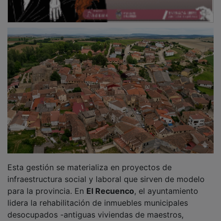
desocupados -antiguas viviendas de maestros,
médicos o párrocos- para transformarlos en
vivienda
social
, eliminando el principal escollo para el nuevo
habitante: el acceso a un parque inmobiliario a
menudo degradado. La localidad de
Arbancón
ha
apostado por la economía telemática con la creación
de centros de trabajo compartido (
coworking
),
dotados de conectividad avanzada para que los
teletrabajadores operen con estándares profesionales.
PUBLICIDAD