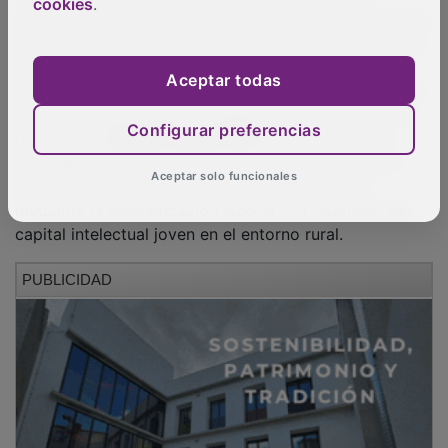
cookies
.
Aceptar todas
Configurar preferencias
Aceptar solo funcionales
En el ámbito de la acogida y el asentamiento, la labor
de mediación de
Holapueblo
y la asociación
Pueblos
con Futuro
resulta relevante para garantizar el éxito
del traslado familiar. Estas entidades operan mediante
un sistema de tutorización personalizada que cruza las
vacantes de empleo y las carencias de servicios de los
ayuntamientos con los perfiles profesionales de los
recién llegados. Este método asegura una
integración
funcional
desde el primer día, minimizando el riesgo