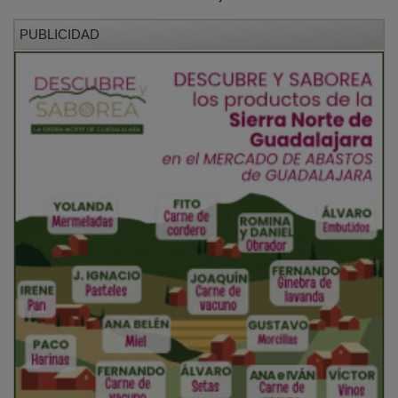
En el ámbito sanitario, la
salud rural
se sustenta en
una red de consultorios locales que incorporan de
forma progresiva sistemas de
telemedicina
. Estas
herramientas digitales permiten realizar diagnósticos y
consultas con especialistas mediante conexión directa
con los hospitales de referencia, minimizando la
necesidad de traslados a la capital. Además, la ley
garantiza la asistencia farmacéutica y de urgencias,
estableciendo tiempos de respuesta máximos para las
zonas más aisladas de la provincia.
PUBLICIDAD