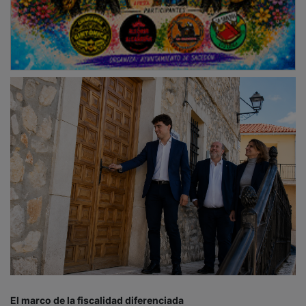
El marco de la fiscalidad diferenciada
La
Ley 2/2021 de Medidas Económicas, Sociales y
Tributarias frente a la Despoblación
establece
herramientas financieras directas en el IRPF. Los
residentes en zonas de extrema despoblación acceden
a una deducción de hasta el
25%
en la cuota íntegra
autonómica. Este beneficio se aplica en municipios
con menos de 2.000 habitantes, rango que abarca a la
mayoría de los 288 pueblos de la provincia. En
núcleos de entre 2.000 y 5.000 vecinos, como
Sigüenza, Molina de Aragón, Brihuega y Mondéjar
, la
bonificación es del
20%
.
PUBLICIDAD