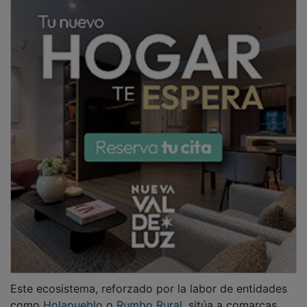
Este ecosistema, reforzado por la labor de entidades
como
Holapueblo
o
Rumbo Rural
, sitúa a comarcas
como la Sierra Norte, el Señorío de Molina y la Alcarria
como destinos para conciliar el bienestar personal y el
progreso profesional.
PUBLICIDAD