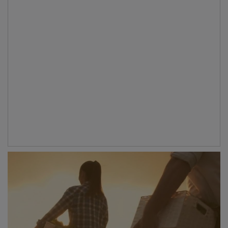
Infraestructura de servicios y transporte
La viabilidad del asentamiento familiar en Guadalajara
depende de una red de servicios públicos blindada por
la normativa de
Castilla-La Mancha
, que garantiza la
igualdad de acceso frente al entorno urbano. La
educación rural
se protege mediante los
Colegios
Rurales Agrupados (CRA)
, un modelo pedagógico
que integra aulas de localidades limítrofes para
optimizar recursos docentes. La administración
autonómica mantiene el compromiso de garantizar la
apertura de estas escuelas con un mínimo de
cuatro
alumnos
, medida que evita el desplazamiento