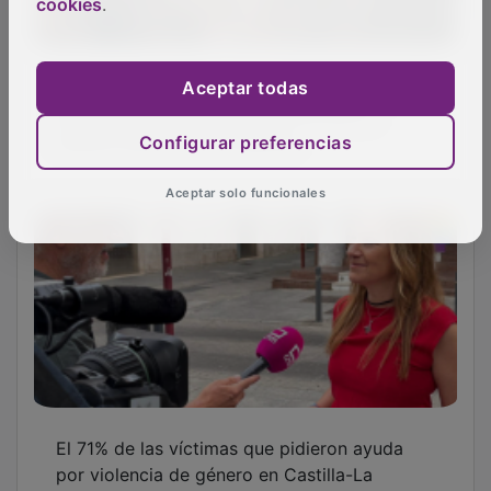
cookies
.
Detenido por golpear a un hombre con un
Aceptar todas
objeto contundente por el corte de un
camino entre Soria y Atienza
Configurar preferencias
Aceptar solo funcionales
El 71% de las víctimas que pidieron ayuda
por violencia de género en Castilla-La