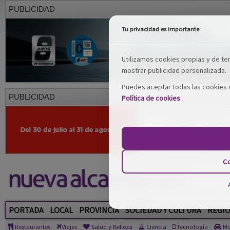
PUBLICIDAD
Tu privacidad es importante
Utilizamos cookies propias y de terc
mostrar publicidad personalizada.
Puedes aceptar todas las cookies o
PUBLICIDAD
Política de cookies
.
Co
PORTADA
LOCAL
PROVINCIA
SOCIEDAD Y CULTURA
REGI
Restaurantes
Viajes
Salud y Belleza
Ciencia
Tecnología
Mo