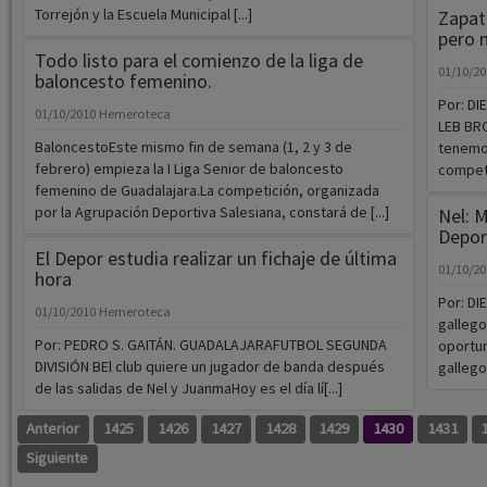
Torrejón y la Escuela Municipal [...]
Zapata
pero n
Todo listo para el comienzo de la liga de
01/10/2
baloncesto femenino.
Por: D
01/10/2010
Hemeroteca
LEB BRO
BaloncestoEste mismo fin de semana (1, 2 y 3 de
tenemo
febrero) empieza la I Liga Senior de baloncesto
competi
femenino de Guadalajara.La competición, organizada
por la Agrupación Deportiva Salesiana, constará de [...]
Nel: 
Deport
El Depor estudia realizar un fichaje de última
01/10/2
hora
Por: D
01/10/2010
Hemeroteca
gallego
Por: PEDRO S. GAITÁN. GUADALAJARAFUTBOL SEGUNDA
oportun
DIVISIÓN BEl club quiere un jugador de banda después
gallego 
de las salidas de Nel y JuanmaHoy es el día lí[...]
Anterior
1425
1426
1427
1428
1429
1430
1431
Siguiente