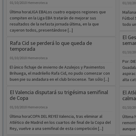
01/10/2010
Hemeroteca
01/10/2
Última horaLIGA EBALos cuatro equipos regiones que
Mañana 
compiten en la Liga EBA tratarán de mejorar sus
Fútbol 
resultados de la nefasta jornada última, en la que
todo un
cayeron todos, presentándose [...]
El Ge
Rafa Cid se perderá lo que queda de
seman
temporada
01/10/2
01/10/2010
Hemeroteca
Por: D
El único fichaje de invierno de Azulejos y Pavimentos
Guadala
Brihuega, el madrileño Rafa Cid, no pudo comenzar con
aspirac
buen pie su andadura en el club briocense. Tan sólo [...]
alta cat
El Valencia disputará su trigésima semifinal
El Atl
de Copa
calma 
01/10/2010
Hemeroteca
01/10/2
Última horaCOPA DEL REYEl Valencia, tras eliminar al
Última 
Atlético de Madrid en los cuartos de final de la Copa del
remonta
Rey, vuelve a una semifinal de esta competición [...]
aunque 