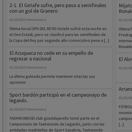
2-1. El Getafe sufre, pero pasa a semifinales
Mijato
con un gol de Granero
Ronal
01/10/2010
Hemeroteca
01/10/2
Última horaCOPA DEL REYEl Getafe sufrió esta noche en
Última 
el Ono Estadi, pero se clasificó para las semifinales de
Predrag
la Copa del Rey por segundo año consecutivo pese a [...]
interna
Ronaldo 
El Azuqueca no cede en su empeño de
regresar a nacional
El Alo
01/10/2010
Hemeroteca
01/10/2
La última goleada permite mantener intactas sus
opciones
Arranc
Sport bardón participó en el campeonayo de
01/10/2
leganés.
FÚTBOL
01/10/2010
Hemeroteca
novena 
TAEKWONDOEl club guadalajareño tomó parte en el
campeon
Campeonato de Taekwondo de Leganés, junto con las
[...]
entidades madrileñas de Sport Sanabria, Taekwondo