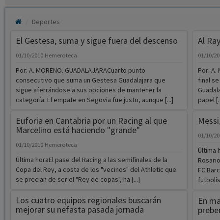
Deportes
El Gestesa, suma y sigue fuera del descenso
Al Ray
01/10/2010
Hemeroteca
01/10/2
Por: A. MORENO. GUADALAJARACuarto punto
Por: A
consecutivo que suma un Gestesa Guadalajara que
final s
sigue aferrándose a sus opciones de mantener la
Guadala
categoría. El empate en Segovia fue justo, aunque [...]
papel [..
Euforia en Cantabria por un Racing al que
Messi,
Marcelino está haciendo "grande"
01/10/2
01/10/2010
Hemeroteca
Última 
Última horaEl pase del Racing a las semifinales de la
Rosario
Copa del Rey, a costa de los "vecinos" del Athletic que
FC Barc
se precian de ser el "Rey de copas", ha [...]
futbolíst
Los cuatro equipos regionales buscarán
En mar
mejorar su nefasta pasada jornada
prebe