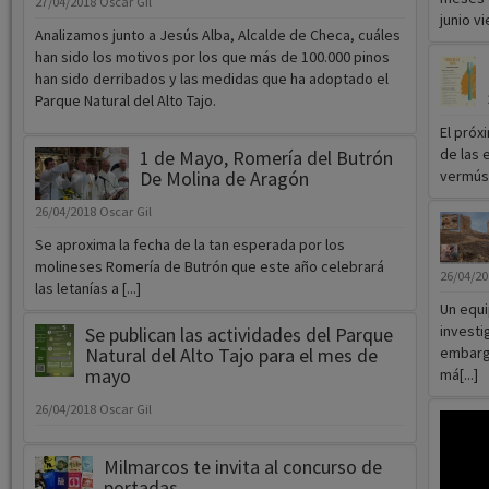
27/04/2018
Oscar Gil
junio v
Analizamos junto a Jesús Alba, Alcalde de Checa, cuáles
han sido los motivos por los que más de 100.000 pinos
han sido derribados y las medidas que ha adoptado el
Parque Natural del Alto Tajo.
El próx
de las 
1 de Mayo, Romería del Butrón
De Molina de Aragón
vermús d
26/04/2018
Oscar Gil
Se aproxima la fecha de la tan esperada por los
molineses Romería de Butrón que este año celebrará
26/04/2
las letanías a [...]
Un equi
investi
Se publican las actividades del Parque
Natural del Alto Tajo para el mes de
embargo
mayo
má[...]
26/04/2018
Oscar Gil
Milmarcos te invita al concurso de
portadas