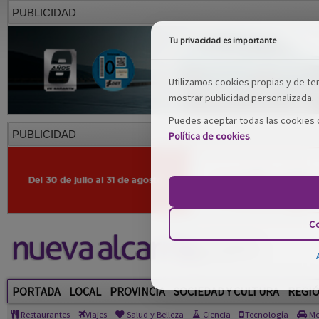
PUBLICIDAD
Tu privacidad es importante
Utilizamos cookies propias y de terc
mostrar publicidad personalizada.
Puedes aceptar todas las cookies o
PUBLICIDAD
Política de cookies
.
Co
PORTADA
LOCAL
PROVINCIA
SOCIEDAD Y CULTURA
REGI
Restaurantes
Viajes
Salud y Belleza
Ciencia
Tecnología
Mo