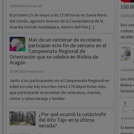
100.00
30/04/2018
Oscar Gil
El próximo 15 de mayo a las 17.00 horas en Santa María
30/04/2
del Conde, agentes tutores de la Comandancia de la
Dos sem
Guardia Civil de Guadalajara, dentro del Plan [...]
comarca
alcalde 
Más de un centenar de escolares
participan este fin de semana en el
Campeonato Regional de
Orientación que se celebra en Molina de
Aragón
30/04/2
27/04/2018
Redacción
Les inf
Junto a los participantes en el Campeonato Regional en
Molina 
edad escolar hay inscritos otros 170 deportistas más,
formació
que participarán en pruebas de veteranos, master,
senior y open naranja y familiar.
¿Por qué ocurrió la catástrofe
27/04/2
del Alto Tajo en la última
nevada?
Si tien
meses d