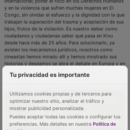
y en la violencia que sufren muchas mujeres en El
Congo, sin olvidar el esfuerzo y la dignidad con la que
trabajan la superación del trauma y aceptación de sus
hijos, frutos de la violación. Es nuestro deber como
ciudadanos y ciudadanas saber qué pasa en Kivu
desde hace más de 25 años. Para solucionarlo, ya
existen los mecanismos jurídicos, nosotros como
cineastas hemos mirado allí y hemos mostrado sus
historias y deseamos se abra el debate en Europa y en
el mundo hacia una posible solución”, añade.
Tu privacidad es importante
PUBLICIDAD
Utilizamos cookies propias y de terceros para
optimizar nuestro sitio, analizar el tráfico y
mostrar publicidad personalizada.
Puedes aceptar todas las cookies o configurar tus
preferencias. Más detalles en nuestra
Política de