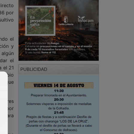
irecto
86 por
ultivo
ndo el
ción y
 algún
dar el
 el 21
PUBLICIDAD
usebio
a sigue
ombres
no por
ro para
to.