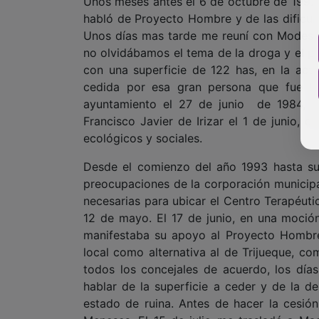
Unos meses antes el 6 de octubre de 1992
habló de Proyecto Hombre y de las dificul
Unos días mas tarde me reuní con Modesto
no olvidábamos el tema de la droga y el pap
con una superficie de 122 has, en la act
cedida por esa gran persona que fue Em
ayuntamiento el 27 de junio de 1984, de
Francisco Javier de Irizar el 1 de junio,
ecológicos y sociales.
Desde el comienzo del año 1993 hasta su de
preocupaciones de la corporación municipal
necesarias para ubicar el Centro Terapéut
12 de mayo. El 17 de junio, en una moció
manifestaba su apoyo al Proyecto Hombre 
local como alternativa al de Trijueque, co
todos los concejales de acuerdo, los día
hablar de la superficie a ceder y de la de
estado de ruina. Antes de hacer la cesió