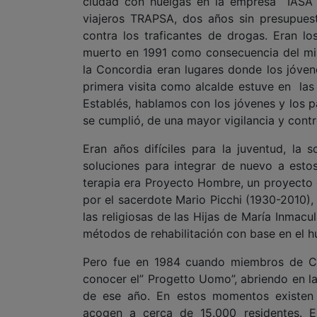
ciudad con huelgas en la empresa IASA d
viajeros TRAPSA, dos años sin presupuest
contra los traficantes de drogas. Eran l
muerto en 1991 como consecuencia del mis
la Concordia eran lugares donde los jóven
primera visita como alcalde estuve en las
Establés, hablamos con los jóvenes y los p
se cumplió, de una mayor vigilancia y contr
Eran años difíciles para la juventud, la
soluciones para integrar de nuevo a esto
terapia era Proyecto Hombre, un proyecto 
por el sacerdote Mario Picchi (1930-2010), 
las religiosas de las Hijas de María Inmac
métodos de rehabilitación con base en el h
Pero fue en 1984 cuando miembros de Co
conocer el” Progetto Uomo”, abriendo en la
de ese año. En estos momentos existen
acogen a cerca de 15.000 residentes. E