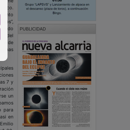
que me
utico.
miento
lejos”,
a sido
PUBLICIDAD
re del
lcalde
 temas
ipales
ciones
as 7 y
ración
rse un
ábamos
o para
asi en
Emilio