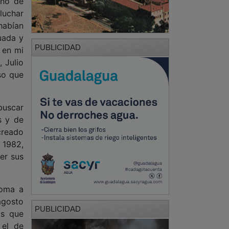
ano de
luchar
habían
uada y
PUBLICIDAD
 en mi
 Julio
so que
buscar
s y de
creado
n 1982,
er sus
Roma a
agosto
PUBLICIDAD
as que
 el de