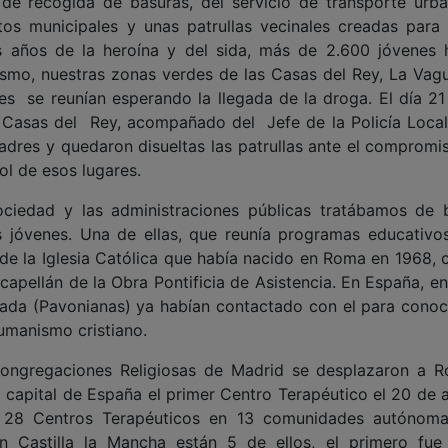
e recogida de basuras, del servicio de transporte urb
os municipales y unas patrullas vecinales creadas para 
os años de la heroína y del sida, más de 2.600 jóvenes 
mo, nuestras zonas verdes de las Casas del Rey, La Vag
es se reunían esperando la llegada de la droga. El día 21
 Casas del Rey, acompañado del Jefe de la Policía Local,
adres y quedaron disueltas las patrullas ante el compromi
ol de esos lugares.
 sociedad y las administraciones públicas tratábamos de 
s jóvenes. Una de ellas, que reunía programas educativo
de la Iglesia Católica que había nacido en Roma en 1968, 
capellán de la Obra Pontificia de Asistencia. En España, e
ulada (Pavonianas) ya habían contactado con el para conoc
umanismo cristiano.
ngregaciones Religiosas de Madrid se desplazaron a 
 capital de España el primer Centro Terapéutico el 20 de 
 28 Centros Terapéuticos en 13 comunidades autónom
n Castilla la Mancha están 5 de ellos, el primero fue