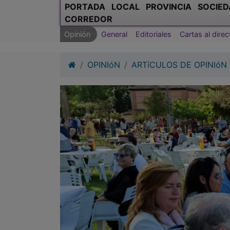
PORTADA
LOCAL
PROVINCIA
SOCIED
CORREDOR
Opinión
General
Editoriales
Cartas al direc
OPINIóN
ARTíCULOS DE OPINIóN