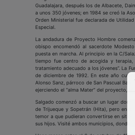
Guadalajara, después los de Albacete, Daim
a unos 350 jóvenes; en 1984 se creó la As
Orden Ministerial fue declarada de Utilida
Especial.
La andadura de Proyecto Hombre comenzó
obispo encomendó al sacerdote Modesto S
puesta en marcha. Al principio en la C/Sal
tiempo fue centro de acogida y terapia, 
tratamiento adecuado a los jóvenes”. La Fu
de diciembre de 1992. En este año cumple
Alonso Sanz, párroco de San Pascual Bailón, e
ejerciendo el “alma Mater” del proyecto, M
Salgado comenzó a buscar un lugar donde u
de Trijueque y Sopetrán (Hita), pero encon
temor a que pudieran convertirse en sitios 
sus hijos. Visité ambos municipios, donde 