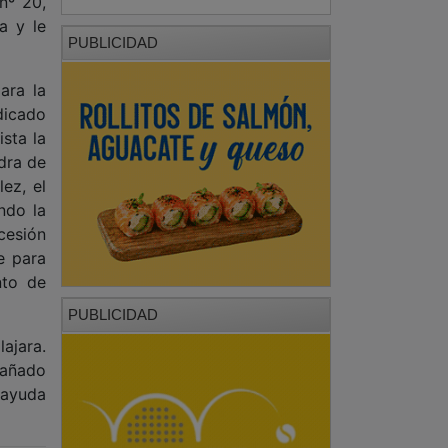
nº 20,
a y le
PUBLICIDAD
ara la
dicado
sta la
dra de
ez, el
ndo la
cesión
e para
nto de
PUBLICIDAD
ajara.
pañado
 ayuda