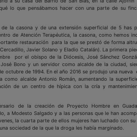
id a su casa del Barrio de San Blas, en la calle Ajofrín 
iqué lo que pensábamos hacer con una parte de su finc
n de la casona y de una extensión superficial de 5 has p
ntro de Atención Terapéutica, la casona, como hemos in
ortante restauración para la que se prestó de forma altrui
rcadillo, Javier Solano y Eladio Catalán). La primera pie
iembre por el obispo de la Diócesis, José Sánchez Gonzál
José Bono y un servidor como alcalde de la ciudad, sie
 de octubre de 1994. En el año 2016 se produjo una nueva 
ía como alcalde Antonio Román, aumentando la superfici
eación de un centro de hípica con la cría y mantenimie
ersario de la creación de Proyecto Hombre en Guadal
pado, a Modesto Salgado y a las personas que le han acom
óvenes, la cuarta parte de ellos mujeres han luchado con su
 una sociedad de la que la droga les había marginado.