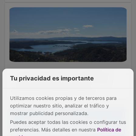
Las reservas de Entrepeñas y Buendía, al
58,87% de su capacidad tras caer 19,86
Tu privacidad es importante
hectómetros y acumular 1.482,51
Utilizamos cookies propias y de terceros para
optimizar nuestro sitio, analizar el tráfico y
mostrar publicidad personalizada.
Puedes aceptar todas las cookies o configurar tus
preferencias. Más detalles en nuestra
Política de