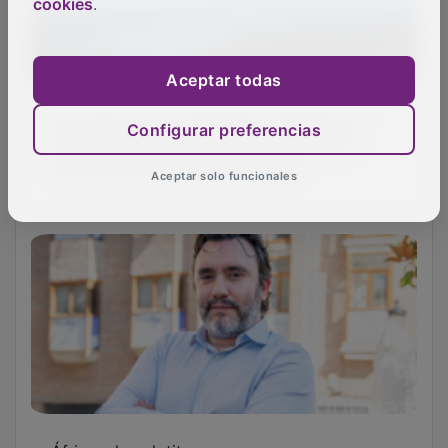
cookies
.
Aceptar todas
Las reservas de Entrepeñas y Buendía, al
Configurar preferencias
59,66% de su capacidad tras caer 19,74
hectómetros y acumular 1.502,37
Aceptar solo funcionales
África y la pelotita