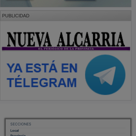
Provincia
Sociedad y Cultura
Región
Deportes
Economía
Opinión
NUEVA ALCARRIA
Quiénes somos
MÁS INFORMACIÓN
Aviso Legal
Política de Privacidad
Politica de Cookies
Mas informacion sobre las cookies
BASES CONCURSO FOTOGRAFÍA LAVANDA
OTROS ENLACES
Sistemas Integrales Cualificados
Entrada Bloggers
Aviso Legal
Configuración de Cookies
Empleo Trabajando.es
Tiempo: 0.1256 seg., Memoria Usada: 0.93 MB