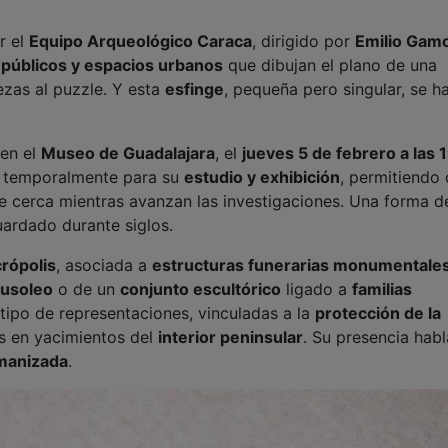
r el
Equipo Arqueológico Caraca
, dirigido por
Emilio Gam
os públicos y espacios urbanos
que dibujan el plano de una
zas al puzzle. Y esta
esfinge
, pequeña pero singular, se h
 en el
Museo de Guadalajara
, el
jueves 5 de febrero a las 
a temporalmente para su
estudio y exhibición
, permitiendo
e cerca mientras avanzan las investigaciones. Una forma d
uardado durante siglos.
rópolis
, asociada a
estructuras funerarias monumentale
usoleo
o de un
conjunto escultórico
ligado a
familias
 tipo de representaciones, vinculadas a la
protección de la
es en yacimientos del
interior peninsular
. Su presencia hab
manizada
.