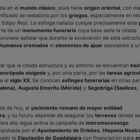
da en el
mundo clásico
, pues tiene
origen oriental
, con m
nificado se reelabora por los
griegos
, especialmente en rel
, Edipo Rey
). La esfinge hallada cumple precisamente este
rte de un
monumento funerario
cuya basa sería la citada
Conviene señalar que durante la excavación de esta estruct
 humanos cremados
ni
elementos de ajuar
asociables a u
car que la citada estructura y su entorno se encuentran
bas
necrópolis visigoda
y, por otra parte, por las
tareas agríco
ta el
siglo XX
. Se conocen
esfinges funerarias
en otras par
alona)
,
Augusta Emerita (Mérida)
y
Segobriga (Saelices,
día de hoy, el
yacimiento romano de mayor entidad
ra
, y su futuro depende de asegurar los
terrenos
donde se
Para ello sigue activa la campaña de
micromecenazgo
impulsada por el
Ayuntamiento de Driebes
,
Hispania Nostr
umado la
Diputación de Guadalajara
con financiación para
a