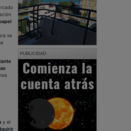
arcado
ación
papel
ura se
na
PUBLICIDAD
tante
las
tes
a
y el
dquirir