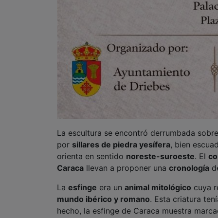
La escultura se encontró derrumbada sobre
por
sillares de piedra yesífera
, bien escua
orienta en sentido
noreste-suroeste
. El
co
Caraca
llevan a proponer una
cronología
de
La
esfinge
era un
animal mitológico
cuya r
mundo ibérico y romano
. Esta criatura ten
hecho, la esfinge de Caraca muestra marcad