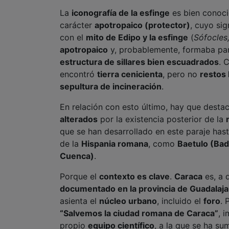
La
iconografía de la esfinge
es bien conoci
carácter
apotropaico (protector)
, cuyo sig
con el
mito de Edipo y la esfinge
(
Sófocles
apotropaico
y, probablemente, formaba pa
estructura de sillares bien escuadrados
. 
encontró
tierra cenicienta
, pero no
restos
sepultura de incineración
.
En relación con esto último, hay que desta
alterados
por la existencia posterior de la
que se han desarrollado en este paraje has
de la
Hispania romana
, como
Baetulo (Bad
Cuenca)
.
Porque el
contexto es clave
.
Caraca
es, a 
documentado en la provincia de Guadalaja
asienta el
núcleo urbano
, incluido el
foro
. 
“Salvemos la ciudad romana de Caraca”
, 
propio
equipo científico
, a la que se ha s