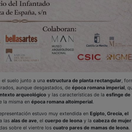
 el suelo junto a una
estructura de planta rectangular
, fo
drados, aunque desgastados, de
época romana imperial
, q
ntexto arqueológico
y las características de la
esfinge de
 la misma en
época romana altoimperial
.
epresentación estuvo muy extendida en
Egipto, Grecia, el
ía las
alas de ave
, el
cuerpo de leona
y la
cabeza de mujer
as sobre el vientre los
cuatro pares de mamas de leona
.