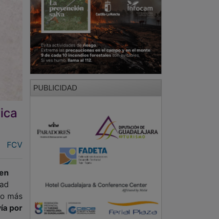
PUBLICIDAD
ica
FCV
 en
dad
go más
vía por