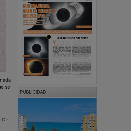
rmada
ue se
PUBLICIDAD
. De