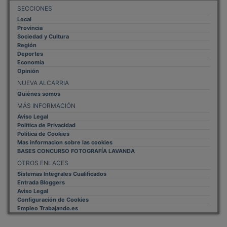
SECCIONES
Local
Provincia
Sociedad y Cultura
Región
Deportes
Economía
Opinión
NUEVA ALCARRIA
Quiénes somos
MÁS INFORMACIÓN
Aviso Legal
Política de Privacidad
Politica de Cookies
Mas informacion sobre las cookies
BASES CONCURSO FOTOGRAFÍA LAVANDA
OTROS ENLACES
Sistemas Integrales Cualificados
Entrada Bloggers
Aviso Legal
Configuración de Cookies
Empleo Trabajando.es
Tiempo: 0.1101 seg., Memoria Usada: 0.94 MB