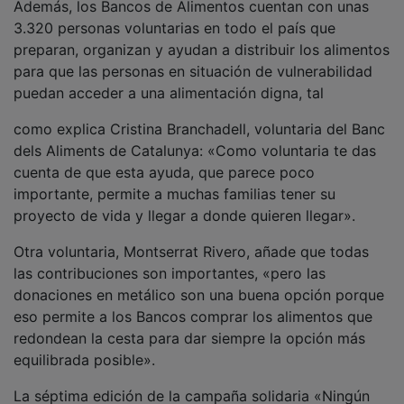
La séptima edición de la campaña solidaria «Ningún
hogar sin alimentos» arranca este martes 9 de junio.
Las personas interesadas podrán realizar donaciones a
través del portal www.ningunhogarsinalimentos.org,
así como aportaciones por Bizum al número 38014.
Los donantes que no sean clientes de la entidad
también pueden colaborar a través de la plataforma
de banca digital de la entidad y del portal
www.caixabank.es. La recaudación se distribuirá por
todas las provincias españolas mediante los 53
Bancos de Alimentos asociados a la FESBAL.
PUBLICIDAD