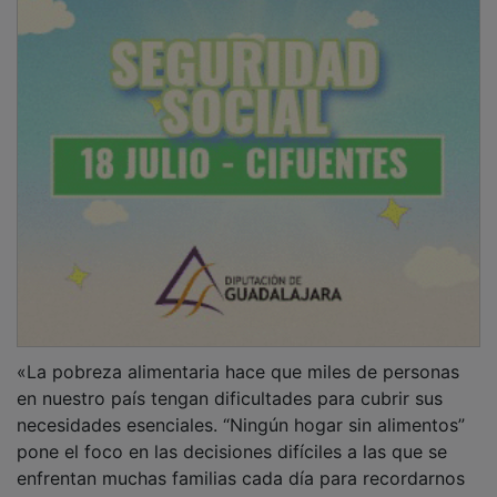
enfrentan muchas familias cada día para recordarnos
que la pobreza es, muchas veces, no poder elegir. En
este contexto, en CaixaBank trabajamos con la
Fundación ”la Caixa” y la FESBAL para ofrecer
distintos canales de donación (Bizum, banca digital,
web y oficinas) con el fin de que cualquier persona,
sea cliente o no, pueda colaborar de forma sencilla,
rápida y cercana, y sumarse a una causa que
transforma la solidaridad en alimentos», ha destacado
el director de Acción Social de CaixaBank, Josep
Parareda.
PUBLICIDAD