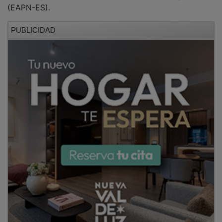
(EAPN-ES).
PUBLICIDAD
A pesar de que la tasa de riesgo de pobreza se
mantiene prácticamente igual a la del año anterior
(con un descenso del 0,2 %), sigue estando muy lejos
de los objetivos especificados en la Agenda 2030
como muestra el siguiente gráfico, en el que se
compara la evolución de la tasa de pobreza con
dichos objetivos:
En este contexto, la Federación Española de Bancos
de Alimentos (FESBAL) ha alertado de la situación de
precariedad que atraviesan muchas familias, una
realidad que no siempre resulta visible. Estas familias
dependen de los Bancos de Alimentos para tener
acceso a una alimentación integral y así poder hacer
frente a otros gastos domésticos, como pueden ser
las facturas de la luz y del agua o los costes