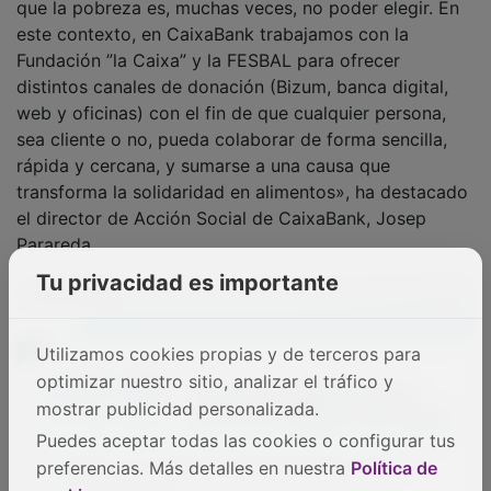
Tu privacidad es importante
Esta iniciativa se ha consolidado como una de las más
relevantes a escala nacional. Gracias a esta campaña,
Utilizamos cookies propias y de terceros para
los Bancos de Alimentos, en colaboración con diversas
optimizar nuestro sitio, analizar el tráfico y
entidades sociales, obtienen recursos destinados a
mostrar publicidad personalizada.
apoyar a personas en situación de vulnerabilidad.
Puedes aceptar todas las cookies o configurar tus
preferencias. Más detalles en nuestra
Política de
El papel de las personas voluntarias, imprescindible