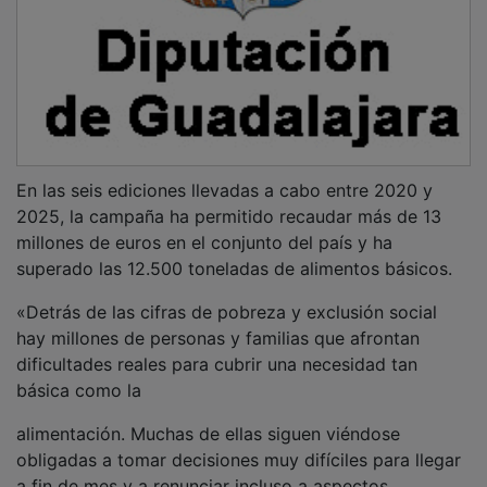
a fin de mes y a renunciar incluso a aspectos
esenciales de su bienestar. Ante esta realidad, los
Bancos de Alimentos desempeñan una labor
imprescindible para garantizar una alimentación digna
a quienes más lo necesitan. Gracias a campañas como
“Ningún hogar sin alimentos” podemos seguir llegando
a miles de hogares en toda España. Por ello, hacemos
un llamamiento a la solidaridad de la ciudadanía, las
empresas y las instituciones, porque cada aportación,
por pequeña que sea, se transforma en ayuda
concreta y puede marcar una diferencia real en la vida
de muchas personas», ha declarado el presidente de la
FESBAL, Pedro Llorca.
PUBLICIDAD