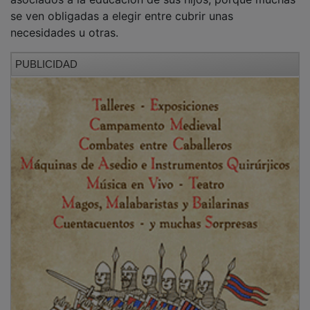
Para contribuir a revertir esta situación, la Fundación
”la Caixa” y CaixaBank impulsan la séptima edición de
la campaña solidaria en favor de los Bancos de
Alimentos «Ningún hogar sin alimentos», con el
propósito de fomentar la acción colectiva y ayudar a
frenar la cronificación de la pobreza alimentaria en
España. La edición de este año arranca con una
aportación de un millón de euros por parte de la
Fundación ”la Caixa”, como ya había hecho en las
campañas anteriores.
PUBLICIDAD