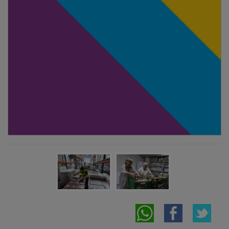
NOTICIAS RELACIONADAS
CEOE-CEPYME Guadalajara y Banco
Sabadell refuerzan su alianza para impulsar
el tejido empresarial