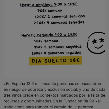
trabajamos para romper el círculo de la pobreza
mediante programas que impulsan la transformación,
pero es imprescindible complementar este
acompañamiento con la cobertura de recursos
básicos como la alimentación. Por eso impulsamos un
año más la campaña “Ningún hogar sin alimentos” con
una aportación de un millón de euros y, junto con
CaixaBank y la FESBAL, animamos a la ciudadanía y a
las empresas a unirse a esta iniciativa nuevamente
para ayudar a combatir esta situación con una de las
campañas más relevantes del territorio nacional», ha
destacado el subdirector general de la Fundación ”la
Caixa”, Marc Simón.
PUBLICIDAD