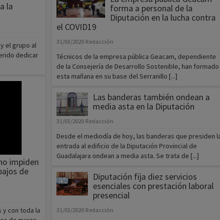
31/03/2020
Redacción
y el grupo al
erido dedicar
Técnicos de la empresa pública Geacam, dependiente
de la Consejería de Desarrollo Sostenible, han formado
esta mañana en su base del Serranillo [...]
Las banderas también ondean a
media asta en la Diputación
31/03/2020
Redacción
Desde el mediodía de hoy, las banderas que presiden l
entrada al edificio de la Diputación Provincial de
Guadalajara ondean a media asta. Se trata de [...]
 no impiden
bajos de
Diputación fija diez servicios
esenciales con prestación laboral
presencial
 y con toda la
31/03/2020
Redacción
mes de marzo.
El presidente de la Diputación de Guadalajara, José Luis
Vega, firmó ayer el decreto que establece los servicio
que se consideran esenciales y requieren una prestaci
ciones de
[...]