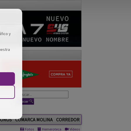
áfico y
uestra
OROS
COMARCA MOLINA
CORREDOR
Fotos
Hemeroteca
Vídeos
GUADA TV MEDIA