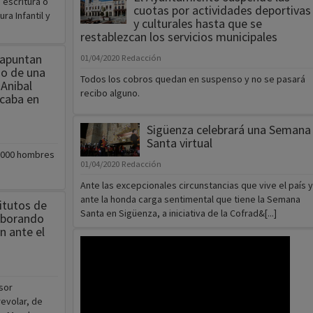
 apuntan
01/04/2020
Redacción
io de una
Todos los cobros quedan en suspenso y no se pasará
Anibal
recibo alguno.
icaba en
Sigüenza celebrará una Semana
Santa virtual
5.000 hombres
01/04/2020
Redacción
Ante las excepcionales circunstancias que vive el país y
ante la honda carga sentimental que tiene la Semana
itutos de
Santa en Sigüenza, a iniciativa de la Cofrad&[...]
aborando
n ante el
esor
evolar, de
 de Mendoza y
Los positivos por coronavirus crecen en más