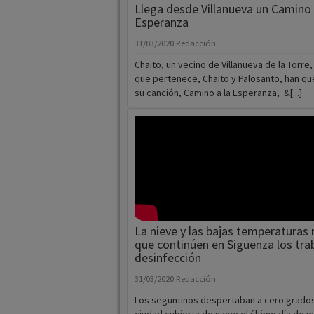
Chaito, un vecino de Villanueva de la Torre, 
que pertenece, Chaito y Palosanto, han qu
su canción, Camino a la Esperanza, &[...]
La nieve y las bajas temperaturas
que continúen en Sigüenza los tra
desinfección
31/03/2020
Redacción
Los seguntinos despertaban a cero grados
ciudad cubierta de nieve el último día de 
La ciudad del Doncel estaba desde [...]
Reforzadas las instala