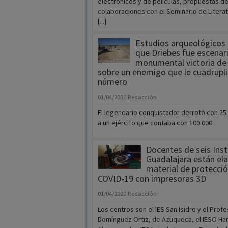
Estudios arqueológicos
que Driebes fue escenar
monumental victoria de 
sobre un enemigo que le cuadrupl
número
01/04/2020
Redacción
El legendario conquistador derrotó con 2
a un ejército que contaba con 100.000
Docentes de seis Inst
Guadalajara están el
material de protecció
COVID-19 con impresoras 3D
01/04/2020
Redacción
Los centros son el IES San Isidro y el Prof
Domínguez Ortiz, de Azuqueca, el IESO Har
Alovera, y los IES Luis de Lucena, Brianda
Castilla, en la capital.