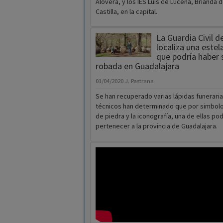
La Guardia Civil d
localiza una estel
que podría haber 
robada en Guadalajara
01/04/2020
J. Pastrana
Se han recuperado varias lápidas funeraria
técnicos han determinado que por simbolog
de piedra y la iconografía, una de ellas pod
pertenecer a la provincia de Guadalajara.
Llega desde Villanueva un Camino 
Esperanza
31/03/2020
Redacción