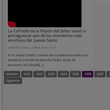
La Cofradía de la Pasión del Señor volvió a
protagonizar uno de los momentos más
emotivos del Jueves Santo
14/04/2017
Vídeo: J.P/R.M. Texto: B. P.
En el Jueves Santo, cuando aún no había accedido a su
templo la Cofradía de Nuestro Padre Jesús de
Nazareno, la Cofrad&[...]
Anterior
1301
1302
1303
1304
1305
1306
1307
Siguiente