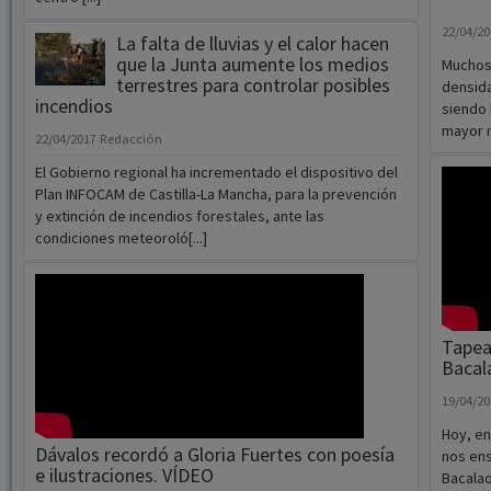
22/04/2
La falta de lluvias y el calor hacen
que la Junta aumente los medios
Muchos 
terrestres para controlar posibles
densida
incendios
siendo 
mayor ni
22/04/2017
Redacción
El Gobierno regional ha incrementado el dispositivo del
Plan INFOCAM de Castilla-La Mancha, para la prevención
y extinción de incendios forestales, ante las
condiciones meteoroló[...]
Tapea
Bacal
19/04/2
Hoy, en
Dávalos recordó a Gloria Fuertes con poesía
nos ens
e ilustraciones. VÍDEO
Bacalao