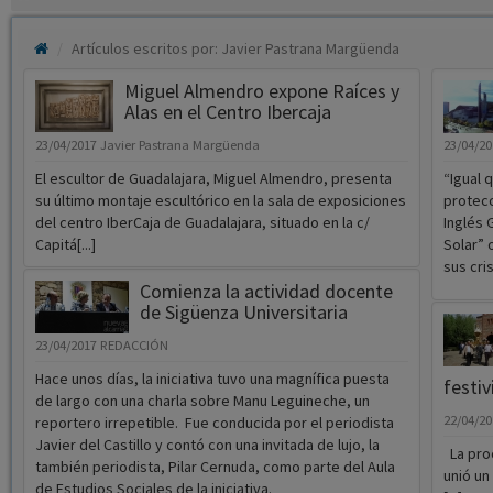
Artículos escritos por: Javier Pastrana Margüenda
Miguel Almendro expone Raíces y
Alas en el Centro Ibercaja
23/04/2017
Javier Pastrana Margüenda
23/04/2
El escultor de Guadalajara, Miguel Almendro, presenta
“Igual 
su último montaje escultórico en la sala de exposiciones
protecc
del centro IberCaja de Guadalajara, situado en la c/
Inglés 
Capitá[...]
Solar” 
sus cris
Comienza la actividad docente
de Sigüenza Universitaria
23/04/2017
REDACCIÓN
Hace unos días, la iniciativa tuvo una magnífica puesta
festi
de largo con una charla sobre Manu Leguineche, un
22/04/2
reportero irrepetible. Fue conducida por el periodista
Javier del Castillo y contó con una invitada de lujo, la
La proc
también periodista, Pilar Cernuda, como parte del Aula
unió un
de Estudios Sociales de la iniciativa.