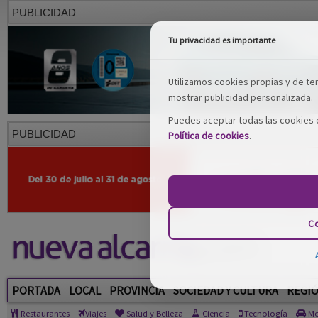
PUBLICIDAD
Tu privacidad es importante
Utilizamos cookies propias y de terc
mostrar publicidad personalizada.
Puedes aceptar todas las cookies o
PUBLICIDAD
Política de cookies
.
Co
PORTADA
LOCAL
PROVINCIA
SOCIEDAD Y CULTURA
REGI
Restaurantes
Viajes
Salud y Belleza
Ciencia
Tecnología
Mo