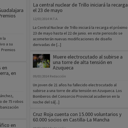
La central nuclear de Trillo iniciará la recarga
uadalajara
el 23 de mayo
 Premios
12/03/2014
M.T.A.
La Central Nuclear de Trillo iniciará la recarga el próximo
23 de mayo hasta el 22 de junio. en este periosdo se
n la
acometerán nuevas modificaciones de diseño
ivo a su
derivadas de [...]
s Premios
Muere electrocutado al subirse a
una torre de alta tensión en
s en
Azuqueca
erra, en
09/03/2014
Redacción
Un joven de 21 años ha fallecido electrocutado al
subirse a una torre de alta tensión en Azuqueca. Los
Sánchez,
Bomberos del Consorcio Provincial acudieron en la
to de 75 robos
noche del sá[...]
rbanización
Cruz Roja cuenta con 15.000 voluntarios y
60.000 socios en Castilla-La Mancha
áfico en