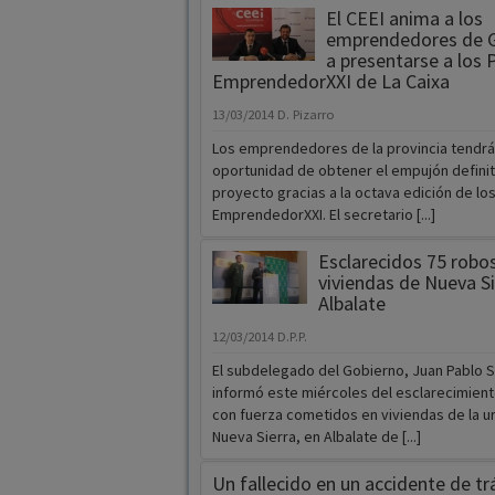
El CEEI anima a los
emprendedores de G
a presentarse a los
EmprendedorXXI de La Caixa
13/03/2014
D. Pizarro
Los emprendedores de la provincia tendrá
oportunidad de obtener el empujón definit
proyecto gracias a la octava edición de lo
EmprendedorXXI. El secretario [...]
Esclarecidos 75 robo
viviendas de Nueva Si
Albalate
12/03/2014
D.P.P.
El subdelegado del Gobierno, Juan Pablo 
informó este miércoles del esclarecimien
con fuerza cometidos en viviendas de la u
Nueva Sierra, en Albalate de [...]
Un fallecido en un accidente de tr