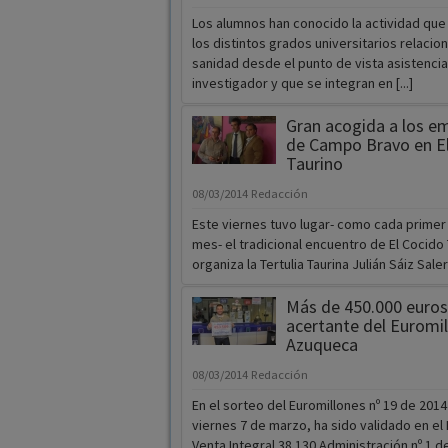
Los alumnos han conocido la actividad que
los distintos grados universitarios relacio
sanidad desde el punto de vista asistencia
investigador y que se integran en [...]
Gran acogida a los e
de Campo Bravo en E
Taurino
08/03/2014
Redacción
Este viernes tuvo lugar- como cada primer
mes- el tradicional encuentro de El Cocido
organiza la Tertulia Taurina Julián Sáiz Saleri I
Más de 450.000 euros
acertante del Euromil
Azuqueca
08/03/2014
Redacción
En el sorteo del Euromillones nº 19 de 2014
viernes 7 de marzo, ha sido validado en el
Venta Integral 38.130 Administración nº 1 