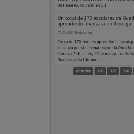
de Henares, ubicado en [...]
Un total de 170 escolares de Guad
aprenderán finanzas con Ibercaja
07/03/2014
Redacción
Cerca de 170 jóvenes aprenden finanzas gr
iniciativa puesta en marcha por la Obra Soc
Ibercaja. Este lunes, 10 de marzo, tendrá l
Guadalajara la I Jornada [...]
Anterior
328
329
330