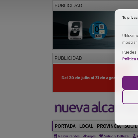
PUBLICIDAD
Tu privac
Utilizam
mostrar 
Puedes a
PUBLICIDAD
Política
PORTADA
LOCAL
PROVINCIA
SOCIE
Restaurantes
Viajes
Salud y Belleza
C