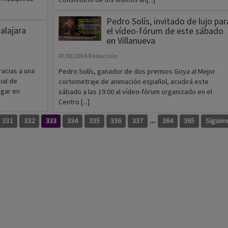
Pedro Solís, invitado de lujo par
alajara
el vídeo-fórum de este sábado
en Villanueva
07/03/2014
Redacción
acias a una
Pedro Solís, ganador de dos premios Goya al Mejor
ial de
cortometraje de animación español, acudirá este
ugar en
sábado a las 19.00 al vídeo-fórum organizado en el
Centro [...]
...
331
332
333
334
335
336
337
364
365
Siguie