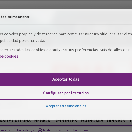
idad es importante
os cookies propias y de terceros para optimizar nuestro sitio, analizar el tr
publicidad personalizada.
ceptar todas las cookies o configurar tus preferencias. Más detalles en n
 de cookies
.
Aceptar todas
Configurar preferencias
Aceptar solo funcionales
DAD Y CULTURA
REGIÓN
DEPORTES
ECONOMÍA
OPINIÓN
T
iencia
Tecnología
Motor
Campo
Elecciones