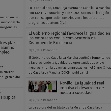
08/03/2014
Redacción
En la actualidad, Cruz Roja cuenta en Castilla-La Mancha
con 15.511 voluntarios y con 59.900 socios en la región
omingo en un
que con su aportación contribuyen a los diferentes
o municipal de
programas de atenció[...]
Emergencias
El Gobierno regional favorece la igualdad en
las empresas con la convocatoria de
tres plazas
Distintivo de Excelencia
e alumno
08/03/2014
Redacción
mpleo
El Gobierno de Castilla-La Mancha continúa fomentando
y favoreciendo la igualdad de oportunidades entre
rta
mujeres y hombres en las empresas. Así, el Diario Oficia
n auxiliar
de Castilla-La Mancha (DOCM) publica [...]
 el gran éxito
Novillo: La igualdad real
impulsa el desarrollo de
o
nuestra sociedad
l Hospital
08/03/2014
Redacción
La directora del Instituto de la Mujer de Castilla-La