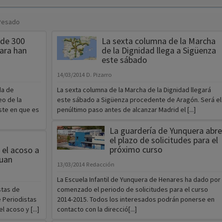
 Pesado
 de 300
La sexta columna de la Marcha
ara han
de la Dignidad llega a Sigüenza
este sábado
14/03/2014
D. Pizarro
da de
La sexta columna de la Marcha de la Dignidad llegará
eo de la
este sábado a Sigüenza procedente de Aragón. Será el
ste en que es
penúltimo paso antes de alcanzar Madrid el [...]
La guardería de Yunquera abre
el plazo de solicitudes para el
próximo curso
 el acoso a
Juan
13/03/2014
Redacción
La Escuela Infantil de Yunquera de Henares ha dado por
stas de
comenzado el periodo de solicitudes para el curso
e Periodistas
2014-2015. Todos los interesados podrán ponerse en
 acoso y [...]
contacto con la direcció[...]