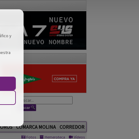
áfico y
uestra
OROS
COMARCA MOLINA
CORREDOR
Fotos
Hemeroteca
Vídeos