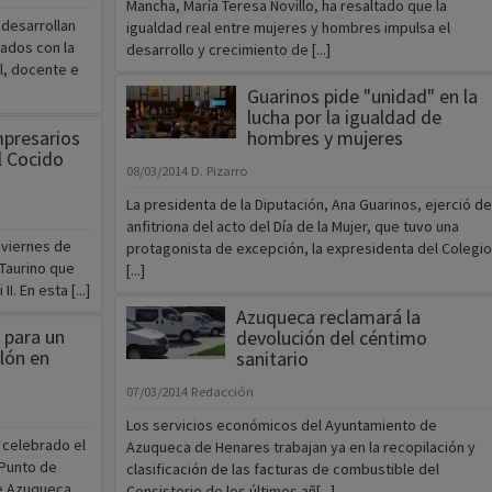
Mancha, María Teresa Novillo, ha resaltado que la
 desarrollan
igualdad real entre mujeres y hombres impulsa el
nados con la
desarrollo y crecimiento de [...]
l, docente e
Guarinos pide "unidad" en la
lucha por la igualdad de
mpresarios
hombres y mujeres
l Cocido
08/03/2014
D. Pizarro
La presidenta de la Diputación, Ana Guarinos, ejerció de
anfitriona del acto del Día de la Mujer, que tuvo una
 viernes de
protagonista de excepción, la expresidenta del Colegio
 Taurino que
[...]
I. En esta [...]
Azuqueca reclamará la
 para un
devolución del céntimo
lón en
sanitario
07/03/2014
Redacción
Los servicios económicos del Ayuntamiento de
 celebrado el
Azuqueca de Henares trabajan ya en la recopilación y
 Punto de
clasificación de las facturas de combustible del
de Azuqueca
Consistorio de los últimos añ[...]