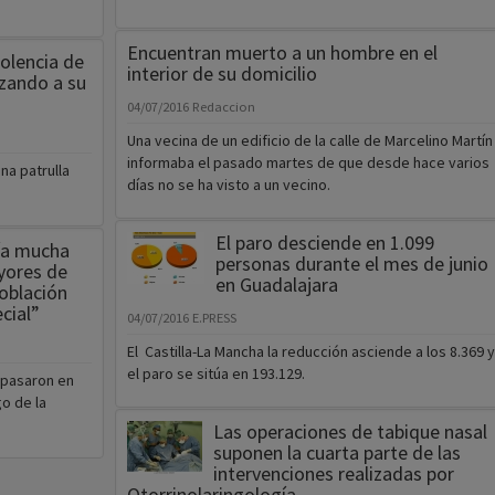
izando a su
04/07/2016
Redaccion
Una vecina de un edificio de la calle de Marcelino Martín
informaba el pasado martes de que desde hace varios
na patrulla
días no se ha visto a un vecino.
El paro desciende en 1.099
ía mucha
personas durante el mes de junio
ayores de
en Guadalajara
oblación
cial”
04/07/2016
E.PRESS
El Castilla-La Mancha la reducción asciende a los 8.369 y
el paro se sitúa en 193.129.
o pasaron en
o de la
Las operaciones de tabique nasal
suponen la cuarta parte de las
intervenciones realizadas por
Otorrinolaringología
04/07/2016
Redaccion
El 24,7 por ciento de las operaciones realizadas por