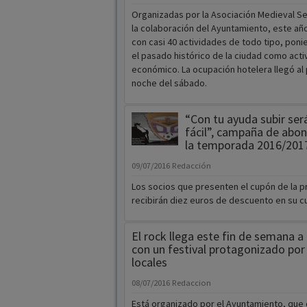
el pasado histórico de la ciudad como acti
económico. La ocupación hotelera llegó al 
noche del sábado.
“Con tu ayuda subir se
fácil”, campaña de abo
la temporada 2016/201
09/07/2016
Redacción
Los socios que presenten el cupón de la 
recibirán diez euros de descuento en su c
El rock llega este fin de semana a 
con un festival protagonizado por
locales
08/07/2016
Redaccion
Está organizado por el Ayuntamiento, que 
conocer el trabajo de los jóvenes del munic
terreno musical.Los conciertos serán en la 
Constitución.