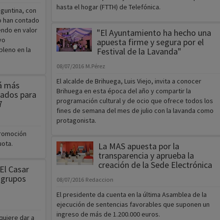
vo
apuesta firme y segura por el
pleno en la
Festival de la Lavanda"
08/07/2016
M.Pérez
El alcalde de Brihuega, Luis Viejo, invita a conocer
rá más
Brihuega en esta época del año y compartir la
nados para
programación cultural y de ocio que ofrece todos los
7
fines de semana del mes de julio con la lavanda como
protagonista.
promoción
uota.
La MAS apuesta por la
transparencia y aprueba la
creación de la Sede Electrónica
El Casar
 grupos
08/07/2016
Redaccion
El presidente da cuenta en la última Asamblea de la
ejecución de sentencias favorables que suponen un
ingreso de más de 1.200.000 euros.
quiere dar a
ipio en el
Plaza de la