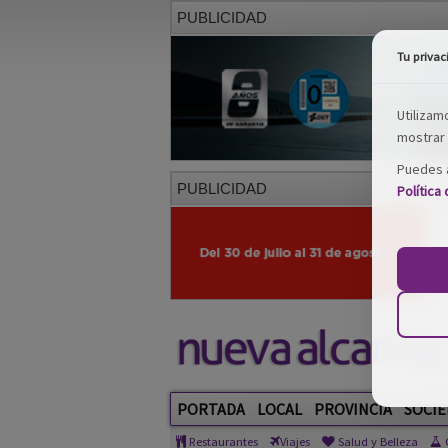
PUBLICIDAD
Tu privac
Utilizam
mostrar 
Puedes a
PUBLICIDAD
Política
PORTADA
LOCAL
PROVINCIA
SOCIE
Restaurantes
Viajes
Salud y Belleza
C
Artículos escritos por: Miriam Perez