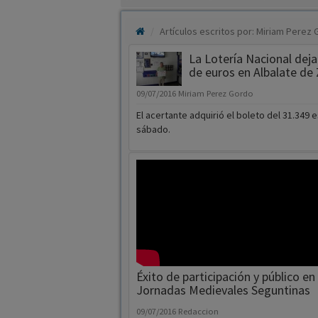
La Lotería Nacional deja
de euros en Albalate de 
09/07/2016
Miriam Perez Gordo
El acertante adquirió el boleto del 31.349
sábado.
Éxito de participación y público en 
Jornadas Medievales Seguntinas
09/07/2016
Redaccion
Organizadas por la Asociación Medieval Se
la colaboración del Ayuntamiento, este añ
con casi 40 actividades de todo tipo, poni