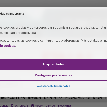
idad es importante
os cookies propias y de terceros para optimizar nuestro sitio, analizar el tr
publicidad personalizada.
ceptar todas las cookies o configurar tus preferencias. Más detalles en n
 de cookies
.
Aceptar todas
Configurar preferencias
DAD Y CULTURA
REGIÓN
DEPORTES
ECONOMÍA
OPINIÓN
T
Aceptar solo funcionales
iencia
Tecnología
Motor
Campo
Elecciones
 Gordo