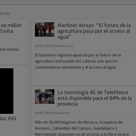
 un millón
Martínez Arroyo: “El futuro de la
Zorita
agricultura pasa por el acceso al
agua”
09/07/2016
Redaccion n
 este mismo
El Gobierno regional apuesta por el futuro de la
agricultura enfocando los cultivos a lo que los
consumidores demandan y al acceso al agua.
La tecnología 4G de Telefónica
está disponible para el 84% de la
provincia
09/07/2016
Redaccion
las XVII
Más de 36.000 hogares de Alovera, Azuqueca de
Henares, Cabanillas del Campo, Guadalajara y
Marchamalo disponen ya de acceso a la fibra óptica
hasta el hogar (FTTH) de Telefónica.
guntina, con
o han contado
endo en valor
"El Ayuntamiento ha hecho una