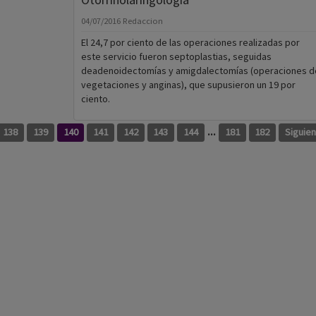
este servicio fueron septoplastias, seguidas
deadenoidectomías y amigdalectomías (operaciones d
vegetaciones y anginas), que supusieron un 19 por
ciento.
...
138
139
140
141
142
143
144
181
182
Siguie