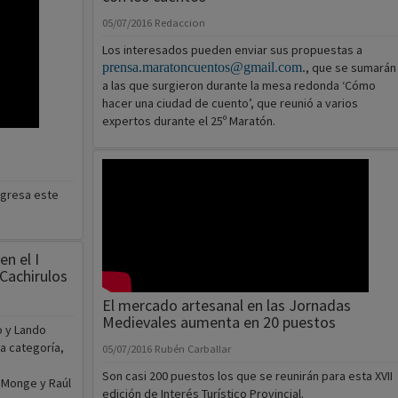
prensa.maratoncuentos@gmail.com
.
, que se sumarán
a las que surgieron durante la mesa redonda ‘Cómo
hacer una ciudad de cuento’, que reunió a varios
expertos durante el 25º Maratón.
egresa este
n el I
Cachirulos
El mercado artesanal en las Jornadas
Medievales aumenta en 20 puestos
o y Lando
ma categoría,
05/07/2016
Rubén Carballar
Son casi 200 puestos los que se reunirán para esta XVII
 Monge y Raúl
edición de Interés Turístico Provincial.
Encuentran muerto a un hombre en el
iolencia de
interior de su domicilio