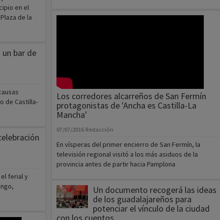
 un bar de
 causas
Los corredores alcarreños de San Fermín
 de Castilla-
protagonistas de 'Ancha es Castilla-La
Mancha'
07/07/2016
Redacción
celebración
En vísperas del primer encierro de San Fermín, la
televisión regional visitó a los más asiduos de la
provincia antes de partir hacia Pamplona
l ferial y
ingo,
Un documento recogerá las ideas
de los guadalajareños para
potenciar el vínculo de la ciudad
con los cuentos
05/07/2016
Redaccion
Los interesados pueden enviar sus propuestas a