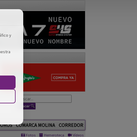
áfico y
uestra
OROS
COMARCA MOLINA
CORREDOR
Fotos
Hemeroteca
Vídeos
GUADA TV MEDIA