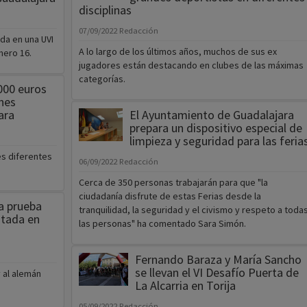
disciplinas
07/09/2022
Redacción
da en una UVI
A lo largo de los últimos años, muchos de sus ex
mero 16.
jugadores están destacando en clubes de las máximas
categorías.
000 euros
nes
ara
El Ayuntamiento de Guadalajara
prepara un dispositivo especial de
limpieza y seguridad para las feria
es diferentes
06/09/2022
Redacción
Cerca de 350 personas trabajarán para que "la
ciudadanía disfrute de estas Ferias desde la
la prueba
tranquilidad, la seguridad y el civismo y respeto a toda
utada en
las personas" ha comentado Sara Simón.
Fernando Baraza y María Sancho
se llevan el VI Desafío Puerta de
 al alemán
La Alcarria en Torija
05/09/2022
Redacción