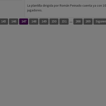
La plantilla dirigida por Román Peinado cuenta ya con 10
jugadores.
...
145
146
147
148
149
150
151
268
269
Siguie