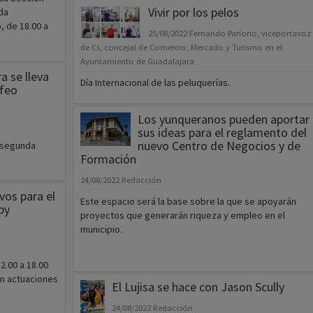
Vivir por los pelos
da
 de 18.00 a
25/08/2022
Fernando Parlorio, viceportavoz
de Cs, concejal de Comercio, Mercado y Turismo en el
Ayuntamiento de Guadalajara
a se lleva
Día Internacional de las peluquerías.
ofeo
Los yunqueranos pueden aportar
sus ideas para el reglamento del
nuevo Centro de Negocios y de
a segunda
Formación
24/08/2022
Redacción
vos para el
Este espacio será la base sobre la que se apoyarán
by
proyectos que generarán riqueza y empleo en el
municipio.
2.00 a 18.00
on actuaciones
El Lujisa se hace con Jason Scully
24/08/2022
Redacción