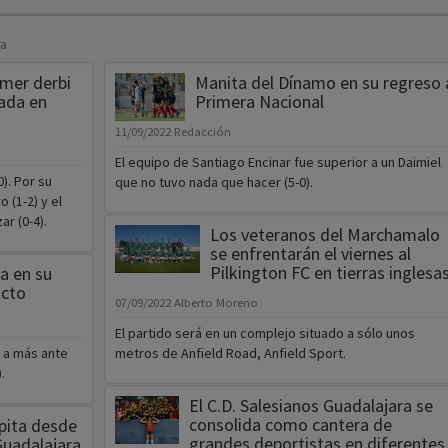
ra
rimer derbi
Manita del Dínamo en su regreso 
rada en
Primera Nacional
11/09/2022
Redacción
El equipo de Santiago Encinar fue superior a un Daimiel
). Por su
que no tuvo nada que hacer (5-0).
 (1-2) y el
r (0-4).
Los veteranos del Marchamalo
se enfrentarán el viernes al
Pilkington FC en tierras inglesa
a en su
acto
07/09/2022
Alberto Moreno
El partido será en un complejo situado a sólo unos
 a más ante
metros de Anfield Road, Anfield Sport.
.
El C.D. Salesianos Guadalajara se
consolida como cantera de
pita desde
grandes deportistas en diferentes
Guadalajara