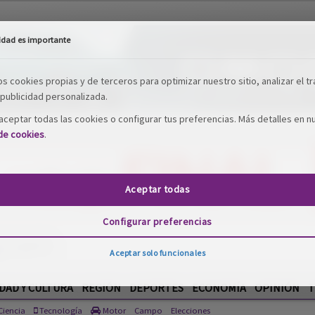
idad es importante
os cookies propias y de terceros para optimizar nuestro sitio, analizar el tr
publicidad personalizada.
ceptar todas las cookies o configurar tus preferencias. Más detalles en n
 de cookies
.
Aceptar todas
Configurar preferencias
Aceptar solo funcionales
DAD Y CULTURA
REGIÓN
DEPORTES
ECONOMÍA
OPINIÓN
T
iencia
Tecnología
Motor
Campo
Elecciones