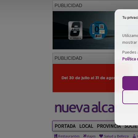
PUBLICIDAD
Tu privac
Utilizam
mostrar 
Puedes a
PUBLICIDAD
Política
PORTADA
LOCAL
PROVINCIA
SOCIE
Restaurantes
Viajes
Salud y Belleza
C