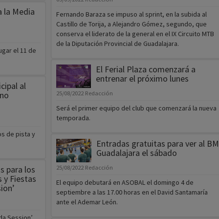
a la Media
Fernando Baraza se impuso al sprint, en la subida al
Castillo de Torija, a Alejandro Gómez, segundo, que
conserva el liderato de la general en el IX Circuito MTB
de la Diputación Provincial de Guadalajara.
ugar el 11 de
El Ferial Plaza comenzará a
entrenar el próximo lunes
ipal al
ano
25/08/2022
Redacción
Será el primer equipo del club que comenzará la nueva
temporada.
s de pista y
Entradas gratuitas para ver al BM
Guadalajara el sábado
s para los
25/08/2022
Redacción
 y Fiestas
El equipo debutará en ASOBAL el domingo 4 de
sion’
septiembre a las 17.00 horas en el David Santamaría
ante el Ademar León.
ada Session’