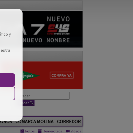
áfico y
uestra
OROS
COMARCA MOLINA
CORREDOR
Fotos
Hemeroteca
Vídeos