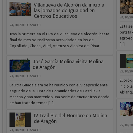
Villanueva de Alcorón da inicio a
las jornadas de Igualdad en
Centros Educativos
24/10/2
24/10/2018
Oscar Gil
Esta se
patata 
Tras la primera en el CRA de Villanueva de Alcorón, hasta
agroeco
final de mes se realizarán actividades en los de
[...]
Cogolludo, Checa, Villel, Atienza y Alcolea del Pinar
José García Molina visita Molina
de Aragón
23/10/2
23/10/2018
Oscar Gil
El próx
LaOtra Guadalajara se ha reunido con el vicepresidente
inicio 
segundo de la Junta de Comunidades de Castilla-La
Ablanque
Mancha y han mantenido una serie de encuentros donde
se han tratado temas [...]
IV Trail Pie del Hombre en Molina
de Aragón
22/10/2
23/10/2018
Oscar Gil