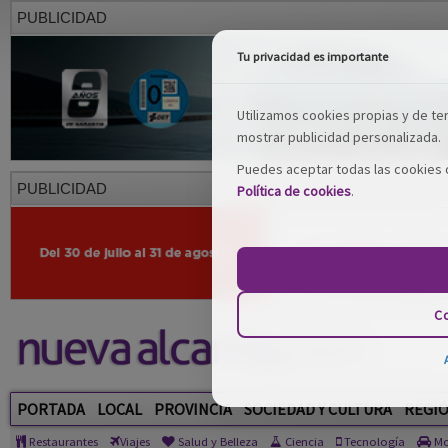
PUBLICIDAD
Tu privacidad es importante
Utilizamos cookies propias y de terc
mostrar publicidad personalizada.
Puedes aceptar todas las cookies o
PUBLICIDAD
Política de cookies
.
Co
PORTADA
LOCAL
PROVINCIA
SOCIEDAD Y CULTURA
REGI
Restaurantes
Viajes
Salud y Belleza
Ciencia
Tecnología
Mo