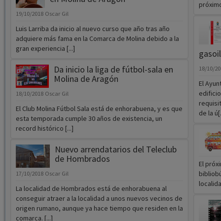
próximo
19/10/2018
Oscar Gil
Luis Larriba da inicio al nuevo curso que año tras año
adquiere más fama en la Comarca de Molina debido a la
gran experiencia [...]
gasoil
Da inicio la liga de fútbol-sala en
18/10/2
Molina de Aragón
El Ayun
edifici
18/10/2018
Oscar Gil
requisi
El Club Molina Fútbol Sala está de enhorabuena, y es que
de la ú[.
esta temporada cumple 30 años de existencia, un
record histórico [...]
Nuevo arrendatarios del Teleclub
de Hombrados
El próx
bibliob
17/10/2018
Oscar Gil
localida
La localidad de Hombrados está de enhorabuena al
conseguir atraer a la localidad a unos nuevos vecinos de
origen rumano, aunque ya hace tiempo que residen en la
comarca. [...]