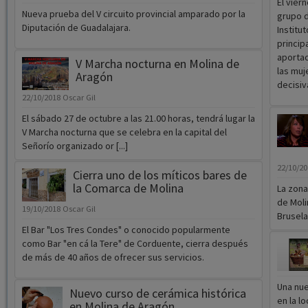
El vier
Nueva prueba del V circuito provincial amparado por la
grupo d
Diputación de Guadalajara.
Institut
princip
aportac
V Marcha nocturna en Molina de
las muj
Aragón
decisiv
22/10/2018
Oscar Gil
El sábado 27 de octubre a las 21.00 horas, tendrá lugar la
V Marcha nocturna que se celebra en la capital del
Señorío organizado or [...]
22/10/2
Cierra uno de los míticos bares de
la Comarca de Molina
La zona
de Moli
19/10/2018
Oscar Gil
Brusela
El Bar "Los Tres Condes" o conocido popularmente
como Bar "en cá la Tere" de Corduente, cierra después
de más de 40 años de ofrecer sus servicios.
Una nue
Nuevo curso de cerámica histórica
en la l
en Molina de Aragón