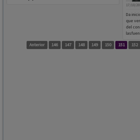
17/10/2
Da inic
que ver
del con
lasfuen
Anterior
146
147
148
149
150
151
152