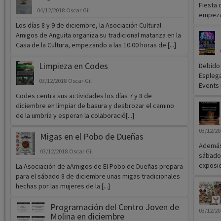
Fiesta 
04/12/2018
Oscar Gil
empezará
Los días 8 y 9 de diciembre, la Asociación Cultural
Amigos de Anguita organiza su tradicional matanza en la
Casa de la Cultura, empezando a las 10.00 horas de [...]
Limpieza en Codes
Debido 
Esplega
03/12/2018
Oscar Gil
Events p
Codes centra sus actividades los días 7 y 8 de
diciembre en limpiar de basura y desbrozar el camino
de la umbría y esperan la colaboració[...]
03/12/2
Migas en el Pobo de Dueñas
Además 
03/12/2018
Oscar Gil
sábado 
exposic
La Asociación de aAmigos de El Pobo de Dueñas prepara
para el sábado 8 de diciembre unas migas tradicionales
hechas por las mujeres de la [...]
Programación del Centro Joven de
03/12/2
Molina en diciembre