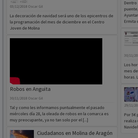
Dentro 
03/12/2018
Oscar Gil
puente,
Ayuntam
La decoración de navidad será uno de los epicentros de
Ermita d
la programación del mes de diciembre en el Centro
Joven de Molina
30/11/2
Los hor
mes del
horas. 
Robos en Anguita
30/11/2018
Oscar Gil
29/11/2
Tal y como les informamos puntualmente el pasado
miércoles día 28, la oleada de robos en la comarca es
Por 5€ 
muy preocupante, ya no tan solo por el [...]
realiza
Navideñ
Ciudadanos en Molina de Aragón