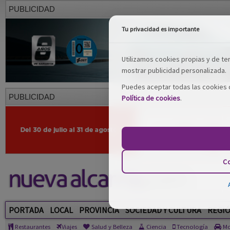
PUBLICIDAD
Tu privacidad es importante
Utilizamos cookies propias y de terc
mostrar publicidad personalizada.
Puedes aceptar todas las cookies o
PUBLICIDAD
Política de cookies
.
Co
PORTADA
LOCAL
PROVINCIA
SOCIEDAD Y CULTURA
REGI
Restaurantes
Viajes
Salud y Belleza
Ciencia
Tecnología
Mo