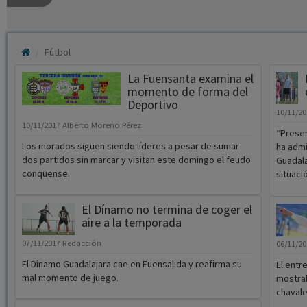
Fútbol
La Fuensanta examina el
momento de forma del
Deportivo
10/11/2
10/11/2017
Alberto Moreno Pérez
“Presen
Los morados siguen siendo líderes a pesar de sumar
ha admi
dos partidos sin marcar y visitan este domingo el feudo
Guadala
conquense.
situaci
El Dínamo no termina de coger el
aire a la temporada
07/11/2017
Redacción
06/11/2
El Dínamo Guadalajara cae en Fuensalida y reafirma su
El entr
mal momento de juego.
mostrab
chavales