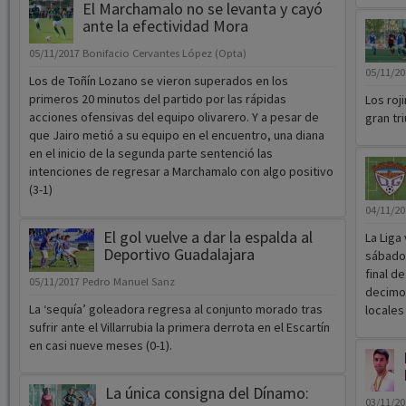
El Marchamalo no se levanta y cayó
ante la efectividad Mora
05/11/2017
Bonifacio Cervantes López (Opta)
05/11/2
Los de Toñín Lozano se vieron superados en los
primeros 20 minutos del partido por las rápidas
Los roj
acciones ofensivas del equipo olivarero. Y a pesar de
gran tr
que Jairo metió a su equipo en el encuentro, una diana
en el inicio de la segunda parte sentenció las
intenciones de regresar a Marchamalo con algo positivo
(3-1)
04/11/2
El gol vuelve a dar la espalda al
La Liga
Deportivo Guadalajara
sábado 
final d
05/11/2017
Pedro Manuel Sanz
decimoc
La ‘sequía’ goleadora regresa al conjunto morado tras
locales
sufrir ante el Villarrubia la primera derrota en el Escartín
en casi nueve meses (0-1).
La única consigna del Dínamo:
03/11/2