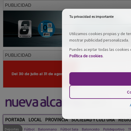
PUBLICIDAD
Tu privacidad es importante
Utilizamos cookies propias y de terc
mostrar publicidad personalizada.
Puedes aceptar todas las cookies o
PUBLICIDAD
Política de cookies
.
Co
PORTADA
LOCAL
PROVINCIA
SOCIEDAD Y CULTURA
REGI
Deportes
Fútbol
Balonmano
Fútbol Sala
Baloncesto
Polideportivo
T