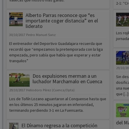
Vallecas que mostró más ganas.
2-1: “Cr
Alberto Parras reconoce que “es
importante coger distancia” en el
liderato
Los roj
30/10/2017
Pedro Manuel Sanz
jornadas
El entrenador del Deportivo Guadalajara recuerda que
recordó que “empezamos la pretemporada con la liga
empezada, pero sabía que había que esperar y estar
tranquilos”
29/10/2
Dos expulsiones merman a un
Sin des
luchador Marchamalo en Cuenca
dosific
una nue
29/10/2017
Heliodoro Pérez (Cuenca/Opta)
que [...]
Los de Toñín Lozano aguantaron al Conquense hasta que
en los últimos 25 minutos jugaron en inferioridad,
terminando perdiendo 3-1 en La Fuensanta.
del M
El Dínamo regresa a la competición