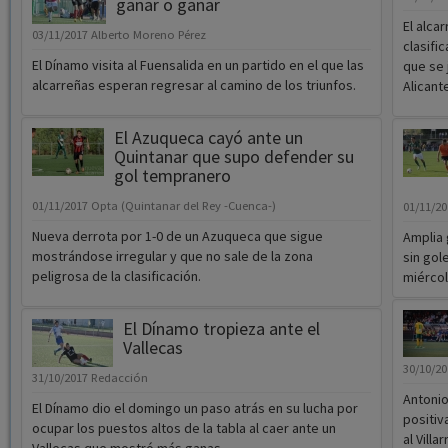
ganar o ganar
El alca
03/11/2017
Alberto Moreno Pérez
clasifi
El Dínamo visita al Fuensalida en un partido en el que las
que se 
alcarreñas esperan regresar al camino de los triunfos.
Alicante
El Azuqueca cayó ante un
Quintanar que supo defender su
gol tempranero
01/11/2017
Opta (Quintanar del Rey -Cuenca-)
01/11/2
Nueva derrota por 1-0 de un Azuqueca que sigue
Amplia 
mostrándose irregular y que no sale de la zona
sin gol
peligrosa de la clasificación.
miércole
El Dínamo tropieza ante el
Vallecas
30/10/2
31/10/2017
Redacción
Antonio
El Dínamo dio el domingo un paso atrás en su lucha por
positiv
ocupar los puestos altos de la tabla al caer ante un
al Vill