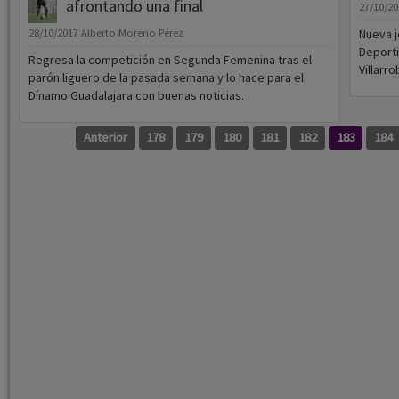
afrontando una final
27/10/2
28/10/2017
Alberto Moreno Pérez
Nueva j
Deporti
Regresa la competición en Segunda Femenina tras el
Villarr
parón liguero de la pasada semana y lo hace para el
Dínamo Guadalajara con buenas noticias.
Anterior
178
179
180
181
182
183
184