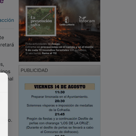
de
acción
te
pretará
s,
PUBLICIDAD
cinos
Carnal
ta
dievo.