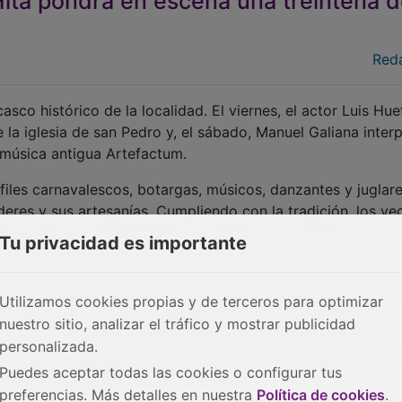
Hita pondrá en escena una treintena 
Red
 casco histórico de la localidad. El viernes, el actor Luis Hue
 la iglesia de san Pedro y, el sábado, Manuel Galiana inter
e música antigua Artefactum.
sfiles carnavalescos, botargas, músicos, danzantes y juglare
res y sus artesanías. Cumpliendo con la tradición, los ve
ajes de época, representarán el tradicional Combate de don 
Tu privacidad es importante
 y don Melón, en homenaje al Arcipreste.
mano del profesor Manuel Criado de Val en 1961, es una fies
Utilizamos cookies propias y de terceros para optimizar
o es Juan Ruiz, Arcipreste de Hita, y a su obra. Desde su
nuestro sitio, analizar el tráfico y mostrar publicidad
 iniciativas similares surgidas a lo largo de la geografía
personalizada.
iaja en el tiempo para disfrutar de todo el esplendor del Me
Puedes aceptar todas las cookies o configurar tus
o Nacional y Bien de Interés Cultural.
preferencias. Más detalles en nuestra
Política de cookies
.