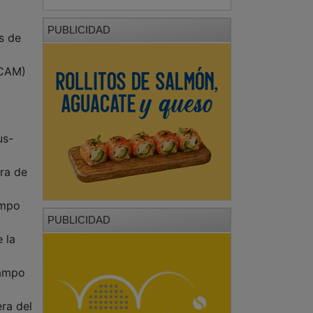
PUBLICIDAD
s de
ECAM)
us-
ra de
ampo
PUBLICIDAD
 la
Campo
ra del