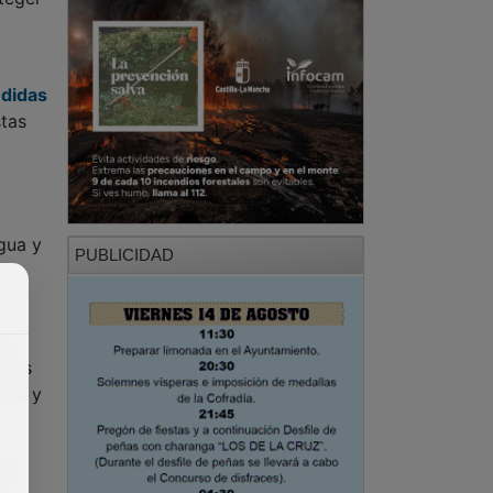
edidas
stas
gua y
PUBLICIDAD
en
 los
rsos y
sos
el