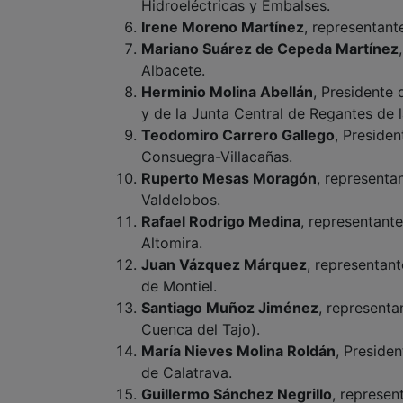
Hidroeléctricas y Embalses.
Irene Moreno Martínez
, representant
Mariano Suárez de Cepeda Martínez
Albacete.
Herminio Molina Abellán
, Presidente
y de la Junta Central de Regantes de 
Teodomiro Carrero Gallego
, Preside
Consuegra-Villacañas.
Ruperto Mesas Moragón
, represent
Valdelobos.
Rafael Rodrigo Medina
, representant
Altomira.
Juan Vázquez Márquez
, representan
de Montiel.
Santiago Muñoz Jiménez
, represent
Cuenca del Tajo).
María Nieves Molina Roldán
, Preside
de Calatrava.
Guillermo Sánchez Negrillo
, represen