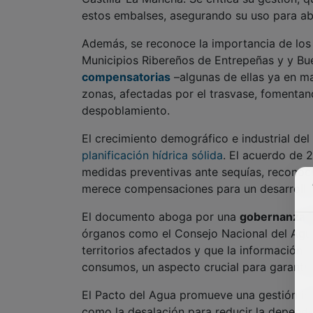
estos embalses, asegurando su uso para ab
Además, se reconoce la importancia de lo
Municipios Ribereños de Entrepeñas y y Bu
compensatorias
–algunas de ellas ya en ma
zonas, afectadas por el trasvase, fomentan
despoblamiento.
El crecimiento demográfico e industrial del
planificación hídrica sólida
. El acuerdo de 
medidas preventivas ante sequías, reconoci
merece compensaciones para un desarrollo 
El documento aboga por una
gobernanza hí
órganos como el Consejo Nacional del Agua.
territorios afectados y que la información 
consumos, un aspecto crucial para garantiz
El Pacto del Agua promueve una gestión in
como la desalación para reducir la dependen