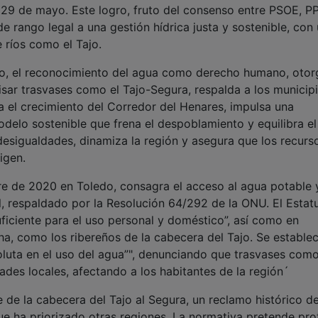
29 de mayo. Este logro, fruto del consenso entre PSOE, PP
e rango legal a una gestión hídrica justa y sostenible, con
 ríos como el Tajo.
to, el reconocimiento del agua como derecho humano, otor
isar trasvases como el Tajo-Segura, respalda a los municip
a el crecimiento del Corredor del Henares, impulsa una
elo sostenible que frena el despoblamiento y equilibra el
desigualdades, dinamiza la región y asegura que los recurs
igen.
bre de 2020 en Toledo, consagra el acceso al agua potable 
respaldado por la Resolución 64/292 de la ONU. El Estat
ficiente para el uso personal y doméstico”, así como en
ha, como los ribereños de la cabecera del Tajo. Se estable
oluta en el uso del agua”", denunciando que trasvases como
ades locales, afectando a los habitantes de la región´
se de la cabecera del Tajo al Segura, un reclamo histórico d
que ha priorizado otras regiones. La normativa pretende pro