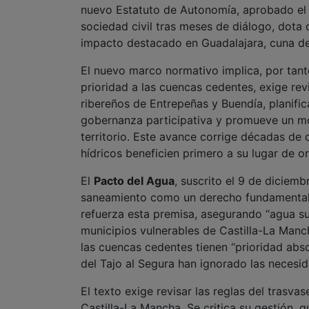
nuevo Estatuto de Autonomía, aprobado el 
sociedad civil tras meses de diálogo, dota d
impacto destacado en Guadalajara, cuna de
El nuevo marco normativo implica, por tan
prioridad a las cuencas cedentes, exige rev
ribereños de Entrepeñas y Buendía, planific
gobernanza participativa y promueve un mod
territorio. Este avance corrige décadas de 
hídricos beneficien primero a su lugar de or
El
Pacto del Agua
, suscrito el 9 de diciem
saneamiento como un derecho fundamental, 
refuerza esta premisa, asegurando “agua su
municipios vulnerables de Castilla-La Manc
las cuencas cedentes tienen “prioridad abs
del Tajo al Segura han ignorado las necesid
El texto exige revisar las reglas del trasva
Castilla-La Mancha. Se critica su gestión, 