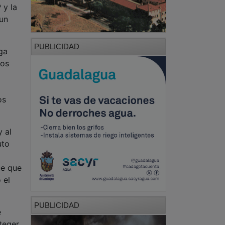
 y la
 un
PUBLICIDAD
ga
ios
os
y al
uto
ce que
 el
PUBLICIDAD
e
teger