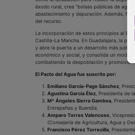
éxodo rural, crea “bolsas públicas de agua
abastecimiento y depuración. Además, fomen
del recurso.
La incorporación de estos principios al Es
Castilla-La Mancha. En Guadalajara, la prio
y abre la puerta a un desarrollo más justo. 
económico y social, y consolida un model
combatiendo la despoblación y promoviendo
El Pacto del Agua fue suscrito por:
Emiliano García-Page Sánchez
, Pres
Agustina García Élez
, Presidenta de l
Mª Ángeles Sierra Gamboa
, Presiden
Entrepeñas y Buendía.
Amparo Torres Valencoso
, Vicepresi
(Consejería de Agricultura, Agua y Des
Francisco Pérez Torrecilla
, President