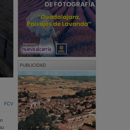
PUBLICIDAD
FCV
en
su