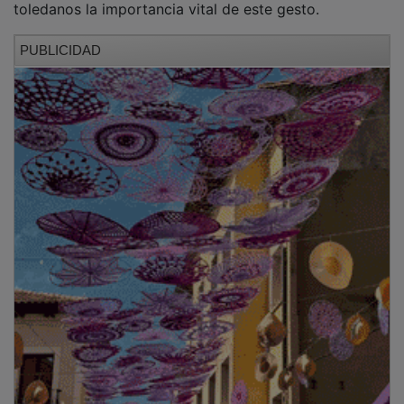
Requisitos
para
realizar
donaciones
Los principales requisitos para ser donante es tener
una edad comprendida entre los 18 y los 65 años,
pesar más de 50 kilos y presentar buena salud. La
Hermandad de Donantes de Sangre recomienda no
acudir en ayunas para realizar la donación.
La donación es un acto crucial para salvar vidas en
numerosas urgencias, operaciones quirúrgicas
programadas, tratamientos e intervenciones. Hay que