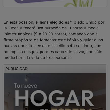
En esta ocasión, el lema elegido es "Toledo Unido por
la Vida", y tendrá una duración de 11 horas y media
ininterrumpidas (9 a 20.30 horas), contando con el
firme propósito de fomentar este hábito y guiar a los
nuevos donantes en este sencillo acto solidario, que
no implica riesgos, pero es capaz de salvar, con sólo
media hora, la vida de tres personas.
PUBLICIDAD
La Hermandad de Donantes de Sangre destaca la
necesidad de contar con un banco de sangre con
amplias reservas ante posibles emergencias. También
busca captar nuevos donantes entre la población más
joven, fidelizar a los tradicionales y, sobre todo,