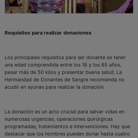
destacar que los hombres pueden donar hasta cuatro
veces al año y las mujeres tres.
Es importante aclarar que la sangre tiene fecha de
caducidad y no puede ser almacenada
indefinidamente, por lo que es esencial contar siempre
con suficientes reservas. Por lo general, se puede
donar sangre cada dos meses en caso de los hombres
y cada tres meses las mujeres. Una vez donada, la
sangre tiene una duración de 42 días.
Implicación de la plantilla de Eurocaja Rural en la
iniciativa y amplia cobertura en Cadena SER
El presidente de Eurocaja Rural, Javier López Martín, y