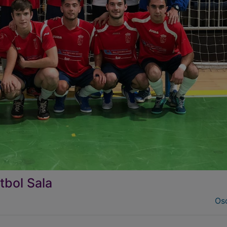
utbol Sala
Osc