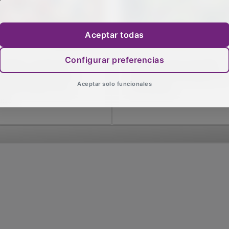
Aceptar todas
Configurar preferencias
 equipo Juvenil de
Resumen de la jornada
tbol Sala de Molina
deportiva del pasado fin
Aceptar solo funcionales
rrota al líder en su
de semana
udo