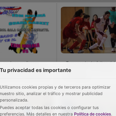
s equipos molineses
Temporada de éxitos del
guen destacando en sus
Molina F.S. y actividades
Tu privacidad es importante
spectivas competiciones
veraniegas
Utilizamos cookies propias y de terceros para optimizar
nuestro sitio, analizar el tráfico y mostrar publicidad
personalizada.
Puedes aceptar todas las cookies o configurar tus
preferencias. Más detalles en nuestra
Política de cookies
.