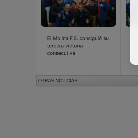
El Molina F.S. consiguió su
El
tercera victoria
Fu
consecutiva
de
fe
OTRAS NOTICIAS