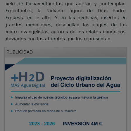
Las armónicas y exquisitas galas que hermosean la
capilla de las Reliquias, relieves, figuras, bustos,
estatuas y entalles, que ahora serán restauradas,
exteriorizan un nítido mensaje de corte teológico,
labrado en piedra caliza, creado con ansias de
eternidad. Sin duda alguna, la capilla de las Reliquias
es una de las joyas, desconocida por el gran público,
que guarda entre sus muros la catedral de Sigüenza.
PUBLICIDAD