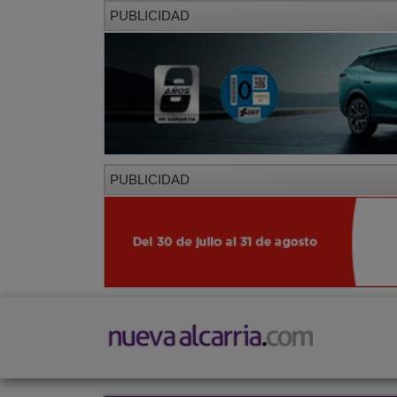
PUBLICIDAD
PUBLICIDAD
PORTADA
LOCAL
PROVINCIA
SOCIED
CORREDOR
Opinión
General
Editoriales
Cartas al direc