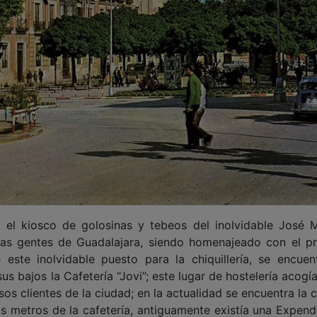
el kiosco de golosinas y tebeos del inolvidable José 
 las gentes de Guadalajara, siendo homenajeado con el pr
 este inolvidable puesto para la chiquillería, se encuen
s bajos la Cafetería “Jovi”; este lugar de hostelería acogí
sos clientes de la ciudad; en la actualidad se encuentra la
os metros de la cafetería, antiguamente existía una Expend
 sustituida por una clínica del pie, denominada Podoa
Santo Domingo, con la esquina a la Carrera, existía la e
stando en la actualidad la cadena de restauración Popeyes.