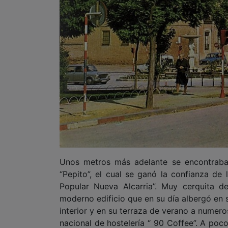
Unos metros más adelante se encontraba 
“Pepito”, el cual se ganó la confianza de
Popular Nueva Alcarria”. Muy cerquita de
moderno edificio que en su día albergó en su
interior y en su terraza de verano a numero
nacional de hostelería “ 90 Coffee”. A poc
de Tabacos que en la actualidad ha sido
Finalmente en el edificio de la plaza de 
inmobiliaria de Jesús Villaverde Bermejo, e