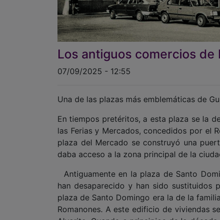
Los antiguos comercios de 
07/09/2025 - 12:55
Una de las plazas más emblemáticas de Gua
En tiempos pretéritos, a esta plaza se la
las Ferias y Mercados, concedidos por el R
plaza del Mercado se construyó una puerta
daba acceso a la zona principal de la ciuda
Antiguamente en la plaza de Santo Domin
han desaparecido y han sido sustituidos p
plaza de Santo Domingo era la de la famili
Romanones. A este edificio de viviendas s
Alvarito. Cuando a principios de la década 
construyó un moderno edificio de varias pl
se instaló el primer hipermercado de l
inaugurado en septiembre de 1974 y fue el