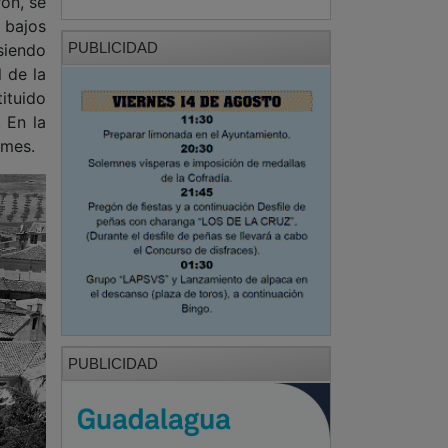
ituido
 En la
omes.
PUBLICIDAD