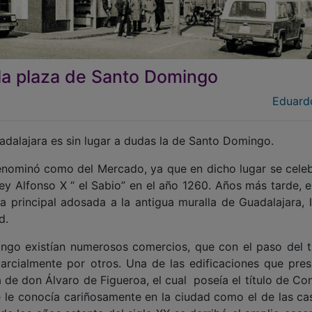
la plaza de Santo Domingo
Eduard
dalajara es sin lugar a dudas la de Santo Domingo.
 denominó como del Mercado, ya que en dicho lugar se cele
ey Alfonso X “ el Sabio” en el año 1260. Años más tarde, e
 principal adosada a la antigua muralla de Guadalajara, l
d.
go existían numerosos comercios, que con el paso del 
arcialmente por otros. Una de las edificaciones que presi
a de don Álvaro de Figueroa, el cual poseía el título de Co
e le conocía cariñosamente en la ciudad como el de las ca
de los años setenta del siglo XX se derribó el amplio case
antas, al cual se le denominó como edificio España. En sus
a historia de Guadalajara con el nombre de Galeprix, 
 que propició un antes y un después en el comercio local