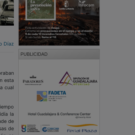
o Díaz
PUBLICIDAD
braban
n esta
a cual
tiempo
día la
nde de
sas de
rón, se
 bajos
PUBLICIDAD
siendo
 de la