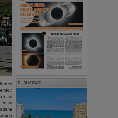
PUBLICIDAD
Montes
emio,”
tra un
a en su
 cadena
eduría
ctiva.
mpresa