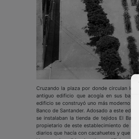
Cruzando la plaza por donde circulan los 
antiguo edificio que acogía en sus bajos l
edificio se construyó uno más moderno y en
Banco de Santander. Adosado a este edifici
se instalaban la tienda de tejidos El Bara
propietario de este establecimiento de ali
diarios que hacía con cacahuetes y que en
Una vez demolido el antiguo edificio se co
venta de pisos de la empresa Hercesa Inmob
viviendas de la familia Solano, allí en la p
mercería de Elvira, cuya propietaria era C