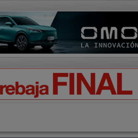
AD Y CULTURA
REGIÓN
DEPORTES
ECONOMÍA
OPIN
tor
Artículos de Opinión