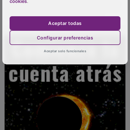
cookies
.
castings hicimos algunas jornadas de trabajo. Vimos
que nos entendíamos y dijimos para adelante.
Aceptar todas
PUBLICIDAD
Configurar preferencias
Aceptar solo funcionales