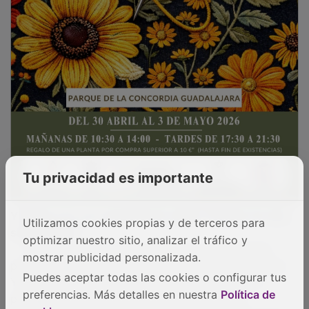
Tu privacidad es importante
Y María y tú ¿os conocíais de antes? Porque los dos
Utilizamos cookies propias y de terceros para
sois de Vigo.
La conocía de antes porque en el cortometraje
optimizar nuestro sitio, analizar el tráfico y
previo a Matria, en algunas escenas, aparecía su hijo.
mostrar publicidad personalizada.
Y en el 2018 edité una película en la que ella era
Puedes aceptar todas las cookies o configurar tus
protagonista, así que ahí empezamos a tener
preferencias. Más detalles en nuestra
Política de
contacto. Yo la tenía bastante enfilada y antes de los