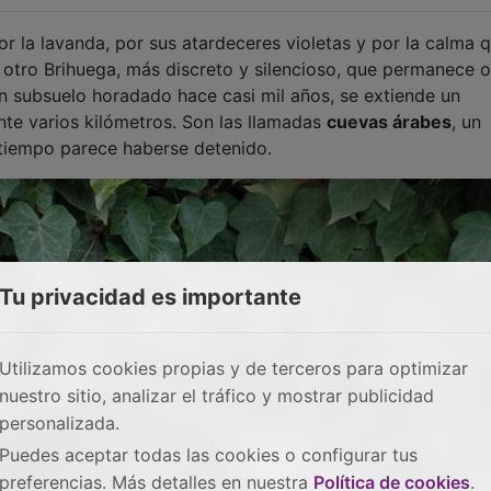
or la lavanda, por sus atardeceres violetas y por la calma 
e otro Brihuega, más discreto y silencioso, que permanece o
n un subsuelo horadado hace casi mil años, se extiende un
te varios kilómetros. Son las llamadas
cuevas árabes
, un
iempo parece haberse detenido.
Tu privacidad es importante
Utilizamos cookies propias y de terceros para optimizar
nuestro sitio, analizar el tráfico y mostrar publicidad
personalizada.
Puedes aceptar todas las cookies o configurar tus
preferencias. Más detalles en nuestra
Política de cookies
.