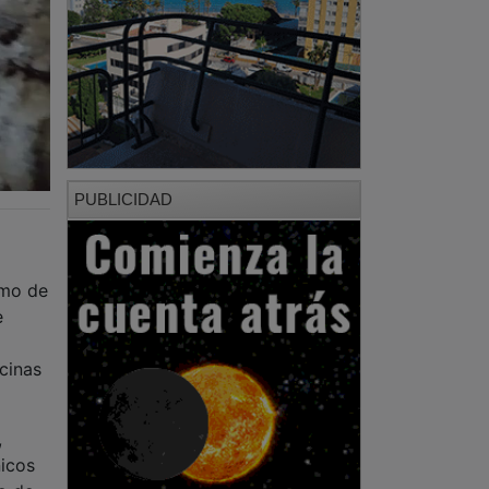
PUBLICIDAD
amo de
e
cinas
,
icos