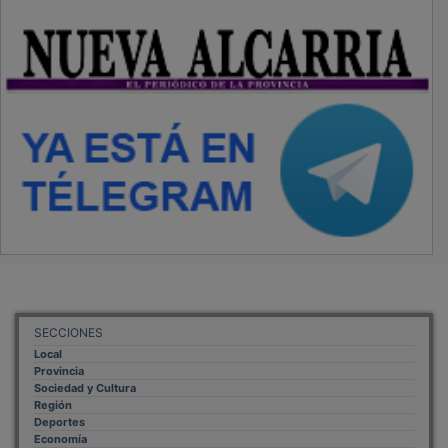
SECCIONES
Local
Provincia
Sociedad y Cultura
Región
Deportes
Economía
Opinión