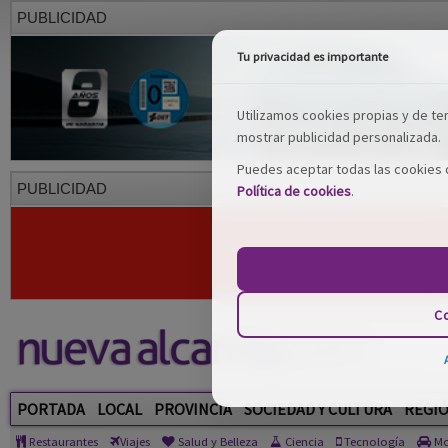
PUBLICIDAD
Tu privacidad es importante
Utilizamos cookies propias y de terc
mostrar publicidad personalizada.
Puedes aceptar todas las cookies o
PUBLICIDAD
Política de cookies
.
Co
PORTADA
LOCAL
PROVINCIA
SOCIEDAD Y CULTURA
REGI
Restaurantes
Viajes
Salud y Belleza
Ciencia
Tecnología
Mo